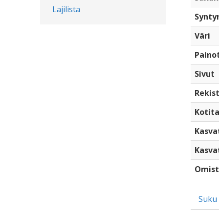
Lajilista
Synty
Väri
Paino
Sivut
Rekist
Kotita
Kasva
Kasva
Omist
Suku