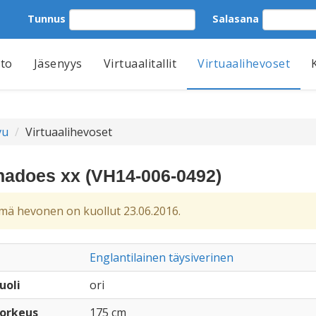
Tunnus
Salasana
tto
Jäsenyys
Virtuaalitallit
Virtuaalihevoset
vu
Virtuaalihevoset
nadoes xx (VH14-006-0492)
ä hevonen on kuollut 23.06.2016.
Englantilainen täysiverinen
uoli
ori
orkeus
175 cm