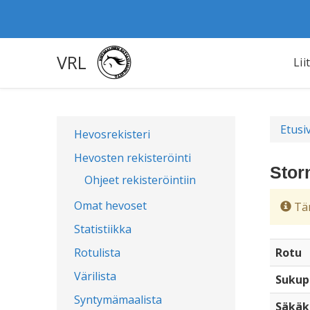
VRL
Lii
Etusi
Hevosrekisteri
Hevosten rekisteröinti
Stor
Ohjeet rekisteröintiin
Omat hevoset
Täm
Statistiikka
Rotulista
Rotu
Värilista
Sukup
Syntymämaalista
Säkäk