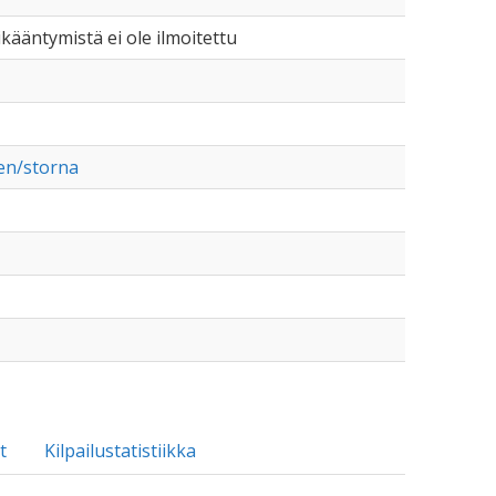
 ikääntymistä ei ole ilmoitettu
nen/storna
t
Kilpailustatistiikka