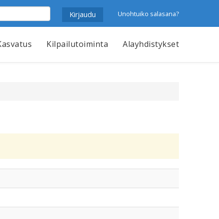
Unohtuiko salasana?
Kasvatus
Kilpailutoiminta
Alayhdistykset