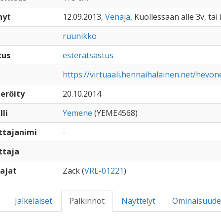
nyt
12.09.2013,
Venäjä
, Kuollessaan alle 3v, tai
ruunikko
tus
esteratsastus
https://virtuaali.hennaihalainen.net/hevo
eröity
20.10.2014
lli
Yemene
(YEME4568)
ttajanimi
-
ttaja
ajat
Zack (
VRL-01221
)
Jälkeläiset
Palkinnot
Näyttelyt
Ominaisuude