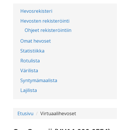
Hevosrekisteri
Hevosten rekisteröinti
Ohjeet rekisteröintiin
Omat hevoset
Statistiikka
Rotulista
Värilista
Syntymämaalista
Lajilista
Etusivu
Virtuaalihevoset