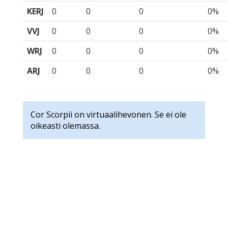
KERJ
0
0
0
0%
VVJ
0
0
0
0%
WRJ
0
0
0
0%
ARJ
0
0
0
0%
Cor Scorpii on virtuaalihevonen. Se ei ole
oikeasti olemassa.