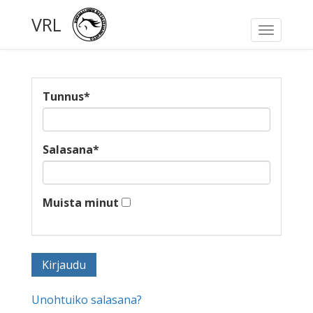
VRL
Toggle
navigati
Tunnus
*
Salasana
*
Muista minut
Unohtuiko salasana?