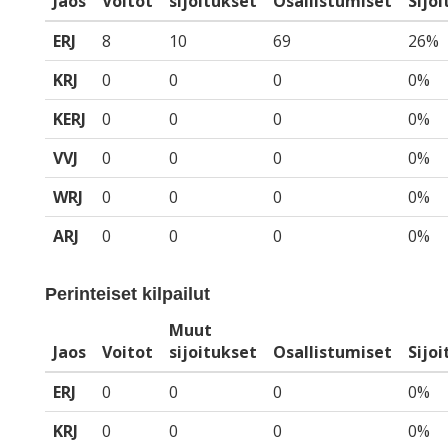
Jaos
Voitot
sijoitukset
Osallistumiset
Sijo
ERJ
8
10
69
26%
KRJ
0
0
0
0%
KERJ
0
0
0
0%
VVJ
0
0
0
0%
WRJ
0
0
0
0%
ARJ
0
0
0
0%
Perinteiset kilpailut
Muut
Jaos
Voitot
sijoitukset
Osallistumiset
Sijo
ERJ
0
0
0
0%
KRJ
0
0
0
0%