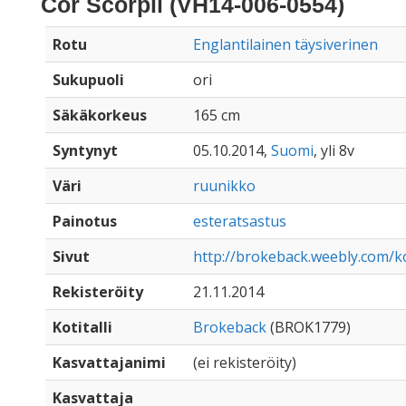
Cor Scorpii (VH14-006-0554)
Rotu
Englantilainen täysiverinen
Sukupuoli
ori
Säkäkorkeus
165 cm
Syntynyt
05.10.2014,
Suomi
, yli 8v
Väri
ruunikko
Painotus
esteratsastus
Sivut
http://brokeback.weebly.com/k
Rekisteröity
21.11.2014
Kotitalli
Brokeback
(BROK1779)
Kasvattajanimi
(ei rekisteröity)
Kasvattaja