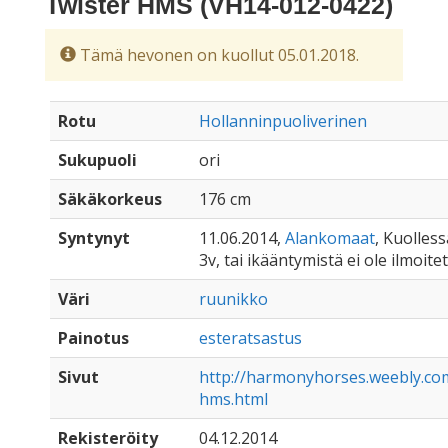
Twister HMS (VH14-012-0422)
Tämä hevonen on kuollut 05.01.2018.
Rotu
Hollanninpuoliverinen
Sukupuoli
ori
Säkäkorkeus
176 cm
Syntynyt
11.06.2014,
Alankomaat
, Kuolless
3v, tai ikääntymistä ei ole ilmoite
Väri
ruunikko
Painotus
esteratsastus
Sivut
http://harmonyhorses.weebly.com
hms.html
Rekisteröity
04.12.2014