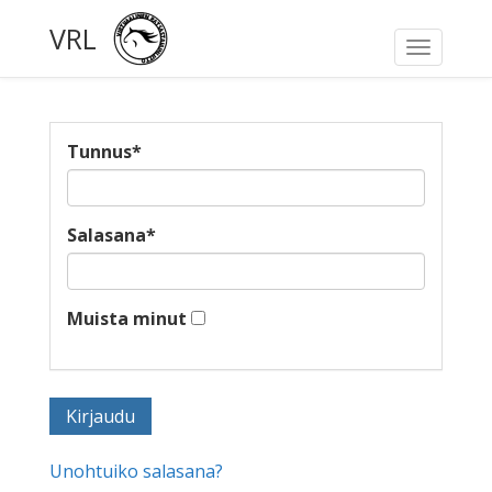
VRL
Toggle
navigati
Tunnus
*
Salasana
*
Muista minut
Unohtuiko salasana?