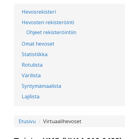
Hevosrekisteri
Hevosten rekisteröinti
Ohjeet rekisteröintiin
Omat hevoset
Statistiikka
Rotulista
Värilista
Syntymämaalista
Lajilista
Etusivu
Virtuaalihevoset