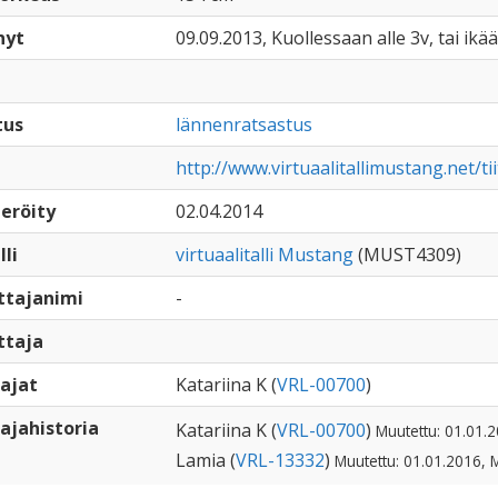
nyt
09.09.2013, Kuollessaan alle 3v, tai ikä
tus
lännenratsastus
http://www.virtuaalitallimustang.net/ti
eröity
02.04.2014
lli
virtuaalitalli Mustang
(MUST4309)
ttajanimi
-
ttaja
ajat
Katariina K (
VRL-00700
)
ajahistoria
Katariina K (
VRL-00700
)
Muutettu: 01.01.2
Lamia (
VRL-13332
)
Muutettu: 01.01.2016, 