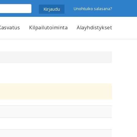
Unohtuiko salasana?
Kasvatus
Kilpailutoiminta
Alayhdistykset