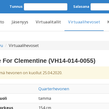
Tunnus
Salasana
tto
Jäsenyys
Virtuaalitallit
Virtuaalihevoset
vu
Virtuaalihevoset
 For Clementine (VH14-014-0055)
ä hevonen on kuollut 25.04.2020.
Quarterhevonen
uoli
tamma
orkeus
154 cm