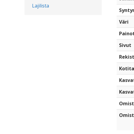
Lajilista
Synty
Väri
Paino
Sivut
Rekist
Kotita
Kasva
Kasva
Omist
Omist