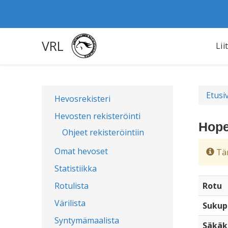
VRL
Lii
Etusi
Hevosrekisteri
Hevosten rekisteröinti
Hope
Ohjeet rekisteröintiin
Omat hevoset
Täm
Statistiikka
Rotulista
Rotu
Värilista
Sukup
Syntymämaalista
Säkäk