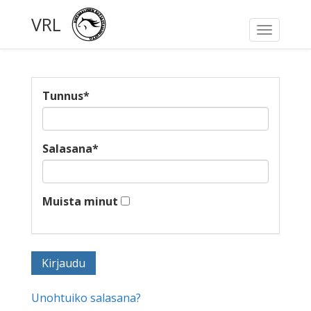
VRL
Toggle
navigati
Tunnus
*
Salasana
*
Muista minut
Unohtuiko salasana?