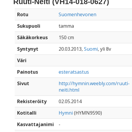
Ruuti-Neiti (VH14-018-0627)
Rotu
Suomenhevonen
Sukupuoli
tamma
Säkäkorkeus
150 cm
Syntynyt
20.03.2013,
Suomi
, yli 8v
Väri
Painotus
esteratsastus
Sivut
http://hymnin.weebly.com/ruuti-
neiti.html
Rekisteröity
02.05.2014
Kotitalli
Hymni
(HYMN9590)
Kasvattajanimi
-