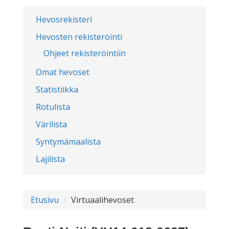
Hevosrekisteri
Hevosten rekisteröinti
Ohjeet rekisteröintiin
Omat hevoset
Statistiikka
Rotulista
Värilista
Syntymämaalista
Lajilista
Etusivu
Virtuaalihevoset