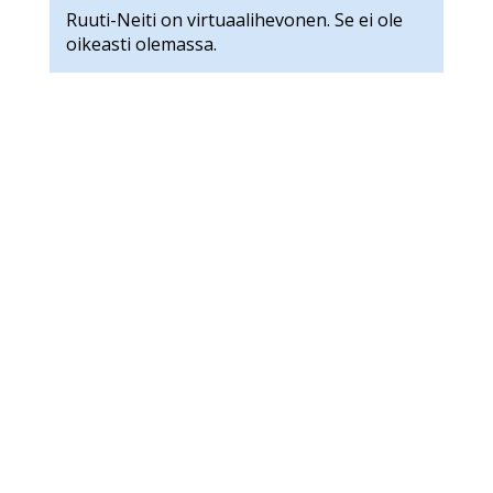
Ruuti-Neiti on virtuaalihevonen. Se ei ole
oikeasti olemassa.