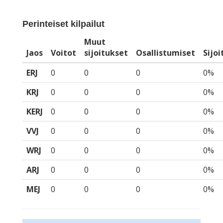
Perinteiset kilpailut
Muut
Jaos
Voitot
sijoitukset
Osallistumiset
Sijo
ERJ
0
0
0
0%
KRJ
0
0
0
0%
KERJ
0
0
0
0%
VVJ
0
0
0
0%
WRJ
0
0
0
0%
ARJ
0
0
0
0%
MEJ
0
0
0
0%