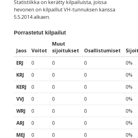
Statistiikka on kerätty kilpailuista, joissa
hevonen on kilpaillut VH-tunnuksen kanssa
5.5.2014 alkaen.
Porrastetut kilpailut
Muut
Jaos
Voitot
sijoitukset
Osallistumiset
Sijo
ERJ
0
0
0
0%
KRJ
0
0
0
0%
KERJ
0
0
0
0%
VVJ
0
0
0
0%
WRJ
0
0
0
0%
ARJ
0
0
0
0%
MEJ
0
0
0
0%