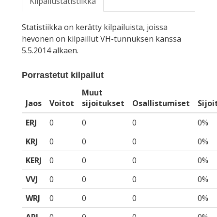
Kilpailustatistiikka
Statistiikka on kerätty kilpailuista, joissa
hevonen on kilpaillut VH-tunnuksen kanssa
5.5.2014 alkaen.
Porrastetut kilpailut
Muut
Jaos
Voitot
sijoitukset
Osallistumiset
Sijo
ERJ
0
0
0
0%
KRJ
0
0
0
0%
KERJ
0
0
0
0%
VVJ
0
0
0
0%
WRJ
0
0
0
0%