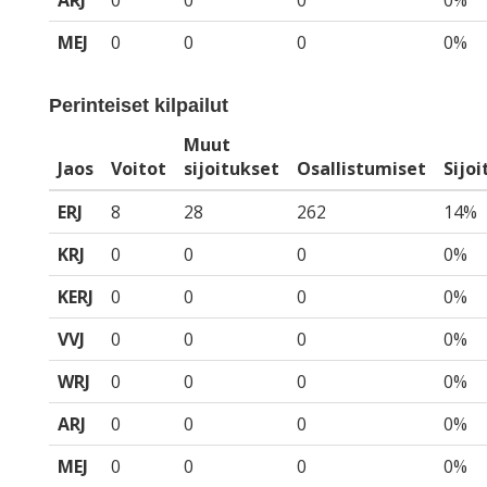
ARJ
0
0
0
0%
MEJ
0
0
0
0%
Perinteiset kilpailut
Muut
Jaos
Voitot
sijoitukset
Osallistumiset
Sijo
ERJ
8
28
262
14%
KRJ
0
0
0
0%
KERJ
0
0
0
0%
VVJ
0
0
0
0%
WRJ
0
0
0
0%
ARJ
0
0
0
0%
MEJ
0
0
0
0%