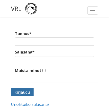
VRL
Toggle
navigati
Tunnus
*
Salasana
*
Muista minut
Unohtuiko salasana?