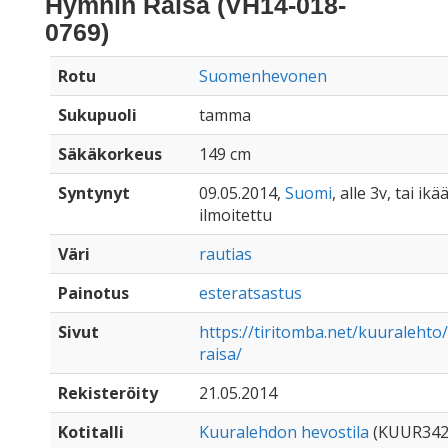
Hymnin Raisa (VH14-018-
0769)
Rotu
Suomenhevonen
Sukupuoli
tamma
Säkäkorkeus
149 cm
Syntynyt
09.05.2014,
Suomi
, alle 3v, tai ik
ilmoitettu
Väri
rautias
Painotus
esteratsastus
Sivut
https://tiritomba.net/kuuraleht
raisa/
Rekisteröity
21.05.2014
Kotitalli
Kuuralehdon hevostila
(KUUR342