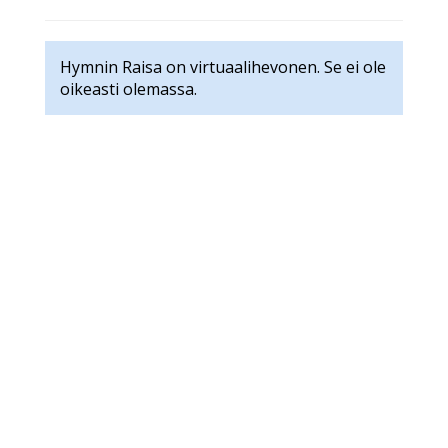
Hymnin Raisa on virtuaalihevonen. Se ei ole
oikeasti olemassa.