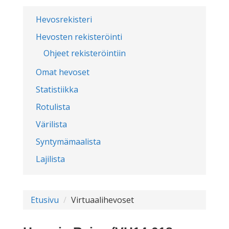
Hevosrekisteri
Hevosten rekisteröinti
Ohjeet rekisteröintiin
Omat hevoset
Statistiikka
Rotulista
Värilista
Syntymämaalista
Lajilista
Etusivu
Virtuaalihevoset