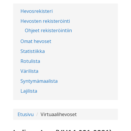
Hevosrekisteri
Hevosten rekisteröinti
Ohjeet rekisteröintiin
Omat hevoset
Statistiikka
Rotulista
Värilista
Syntymämaalista
Lajilista
Etusivu
Virtuaalihevoset