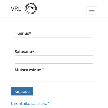
VRL
Toggle
navigati
Tunnus
*
Salasana
*
Muista minut
Unohtuiko salasana?