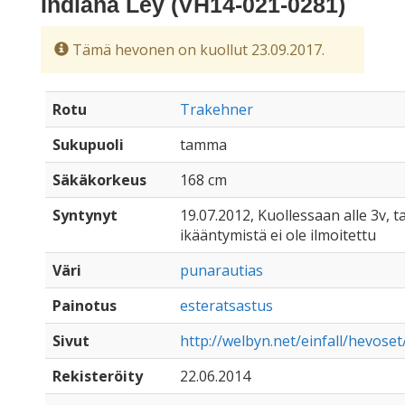
Indiana Ley (VH14-021-0281)
Tämä hevonen on kuollut 23.09.2017.
Rotu
Trakehner
Sukupuoli
tamma
Säkäkorkeus
168 cm
Syntynyt
19.07.2012, Kuollessaan alle 3v, ta
ikääntymistä ei ole ilmoitettu
Väri
punarautias
Painotus
esteratsastus
Sivut
http://welbyn.net/einfall/hevoset
Rekisteröity
22.06.2014