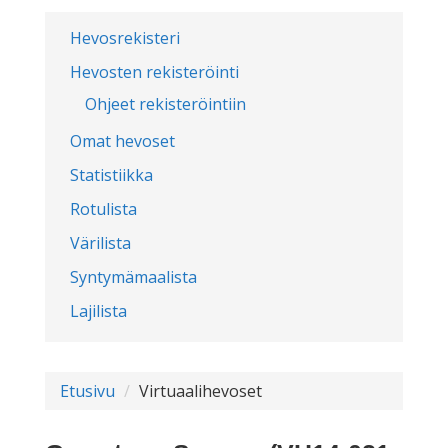
Hevosrekisteri
Hevosten rekisteröinti
Ohjeet rekisteröintiin
Omat hevoset
Statistiikka
Rotulista
Värilista
Syntymämaalista
Lajilista
Etusivu
Virtuaalihevoset