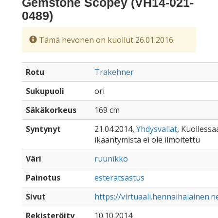
Gemstone Scopey (VH14-021-
0489)
Tämä hevonen on kuollut 26.01.2016.
Rotu
Trakehner
Sukupuoli
ori
Säkäkorkeus
169 cm
Syntynyt
21.04.2014,
Yhdysvallat
, Kuollessaa
ikääntymistä ei ole ilmoitettu
Väri
ruunikko
Painotus
esteratsastus
Sivut
https://virtuaali.hennaihalainen
Rekisteröity
10.10.2014