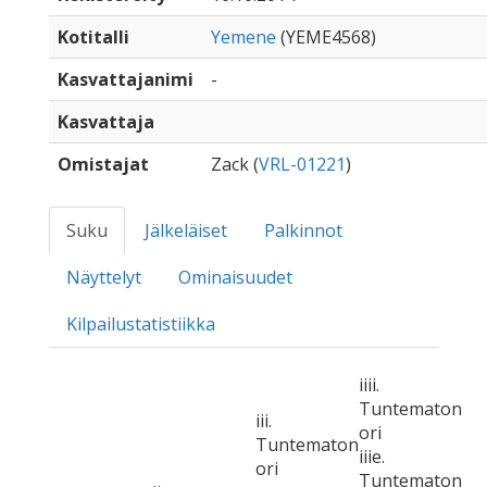
Kotitalli
Yemene
(YEME4568)
Kasvattajanimi
-
Kasvattaja
Omistajat
Zack (
VRL-01221
)
Suku
Jälkeläiset
Palkinnot
Näyttelyt
Ominaisuudet
Kilpailustatistiikka
iiii.
Tuntematon
iii.
ori
Tuntematon
iiie.
ori
Tuntematon