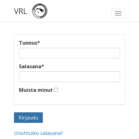
VRL
Toggle
navigati
Tunnus
*
Salasana
*
Muista minut
Unohtuiko salasana?