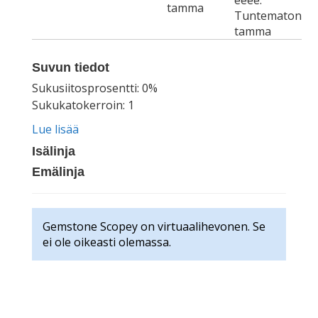
eeee.
tamma
Tuntematon
tamma
Suvun tiedot
Sukusiitosprosentti: 0%
Sukukatokerroin: 1
Lue lisää
Isälinja
Emälinja
Gemstone Scopey on virtuaalihevonen. Se
ei ole oikeasti olemassa.