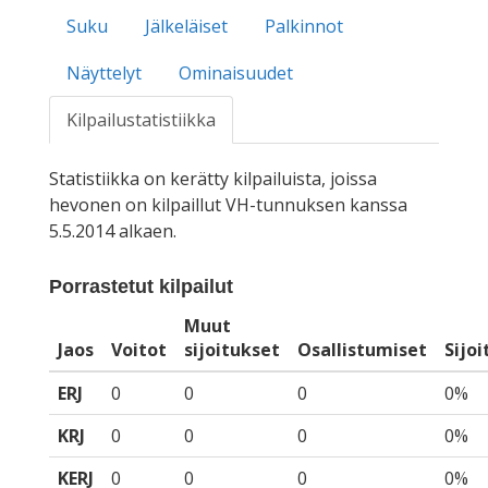
Suku
Jälkeläiset
Palkinnot
Näyttelyt
Ominaisuudet
Kilpailustatistiikka
Statistiikka on kerätty kilpailuista, joissa
hevonen on kilpaillut VH-tunnuksen kanssa
5.5.2014 alkaen.
Porrastetut kilpailut
Muut
Jaos
Voitot
sijoitukset
Osallistumiset
Sijo
ERJ
0
0
0
0%
KRJ
0
0
0
0%
KERJ
0
0
0
0%