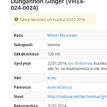
Dungannon Ginger (VH14-
024-0024)
Tämä hevonen on kuollut 03.07.2016.
Rotu
Welsh Mountain
Sukupuoli
tamma
Säkäkorkeus
120 cm
Syntynyt
22.01.2014,
Iso-Britannia
, Kuolle
alle 3v, tai ikääntymistä ei ole ilm
Väri
kimo
Painotus
esteratsastus
Sivut
http://haituva.net/lac/tammat/gi
Rekisteröity
31.01.2014