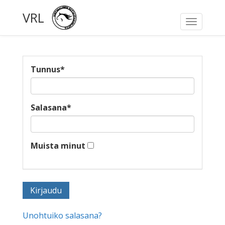
VRL
Toggle
navigati
Tunnus
*
Salasana
*
Muista minut
Unohtuiko salasana?