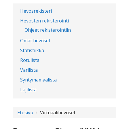
Hevosrekisteri
Hevosten rekisteröinti
Ohjeet rekisteröintiin
Omat hevoset
Statistiikka
Rotulista
Värilista
Syntymämaalista
Lajilista
Etusivu
Virtuaalihevoset