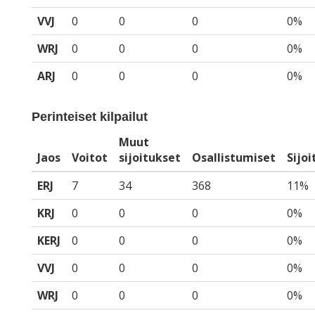
VVJ
0
0
0
0%
WRJ
0
0
0
0%
ARJ
0
0
0
0%
Perinteiset kilpailut
Muut
Jaos
Voitot
sijoitukset
Osallistumiset
Sijo
ERJ
7
34
368
11%
KRJ
0
0
0
0%
KERJ
0
0
0
0%
VVJ
0
0
0
0%
WRJ
0
0
0
0%