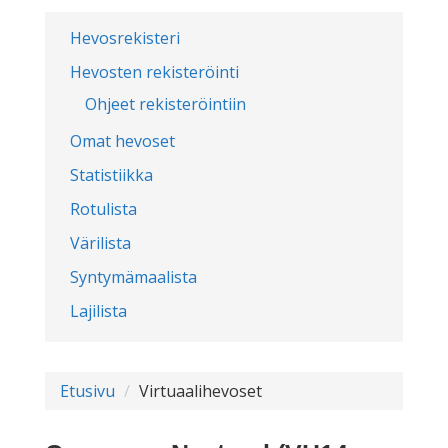
Hevosrekisteri
Hevosten rekisteröinti
Ohjeet rekisteröintiin
Omat hevoset
Statistiikka
Rotulista
Värilista
Syntymämaalista
Lajilista
Etusivu
Virtuaalihevoset