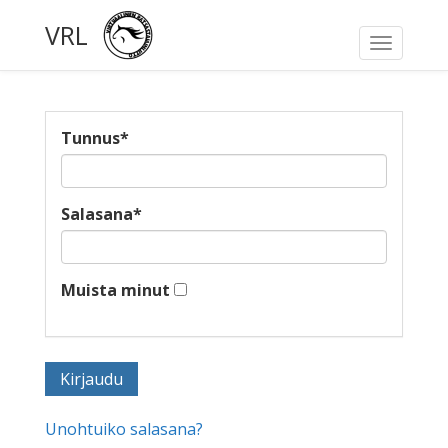
VRL
Toggle
navigati
Tunnus
*
Salasana
*
Muista minut
Unohtuiko salasana?