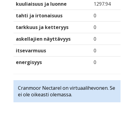
kuuliaisuus ja luonne
1297.94
tahti ja irtonaisuus
0
tarkkuus ja ketteryys
0
askellajien näyttävyys
0
itsevarmuus
0
energisyys
0
Cranmoor Nectarel on virtuaalihevonen. Se
ei ole oikeasti olemassa.