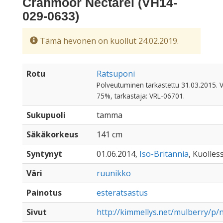
Cranmoor Nectarel (VH14-
029-0633)
Tämä hevonen on kuollut 24.02.2019.
Rotu
Ratsuponi
Polveutuminen tarkastettu 31.03.2015. Ve
75%, tarkastaja: VRL-06701.
Sukupuoli
tamma
Säkäkorkeus
141 cm
Syntynyt
01.06.2014,
Iso-Britannia
, Kuolles
Väri
ruunikko
Painotus
esteratsastus
Sivut
http://kimmellys.net/mulberry/p/