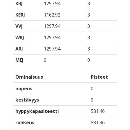
KRJ
1297.94
3
KERJ
1162.92
3
VVJ
1297.94
3
WRJ
1297.94
3
ARJ
1297.94
3
MEJ
0
0
Ominaisuus
Pisteet
nopeus
0
kestävyys
0
hyppykapasiteetti
581.46
rohkeus
581.46