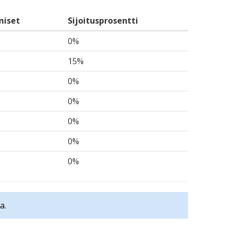
miset
Sijoitusprosentti
0%
15%
0%
0%
0%
0%
0%
a.