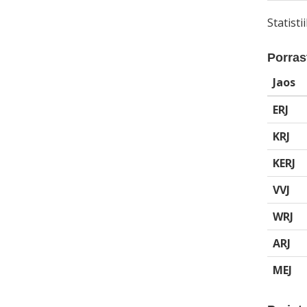
Statist
Porrast
Jaos
ERJ
KRJ
KERJ
VVJ
WRJ
ARJ
MEJ