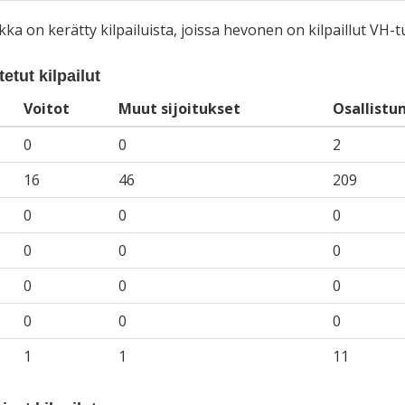
iikka on kerätty kilpailuista, joissa hevonen on kilpaillut VH
etut kilpailut
Voitot
Muut sijoitukset
Osallistu
0
0
2
16
46
209
0
0
0
0
0
0
0
0
0
0
0
0
1
1
11