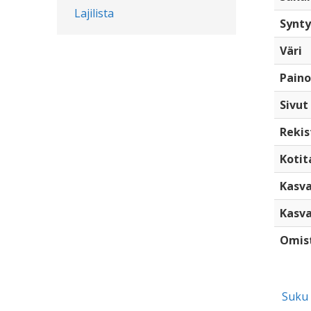
Lajilista
Synty
Väri
Paino
Sivut
Rekis
Kotita
Kasva
Kasva
Omis
Suku