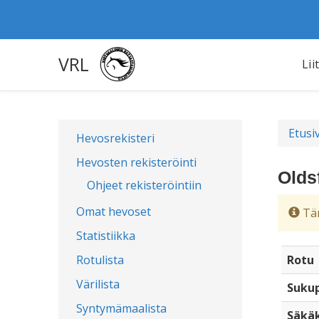
VRL
Lii
Etusi
Hevosrekisteri
Hevosten rekisteröinti
Olds
Ohjeet rekisteröintiin
Omat hevoset
Täm
Statistiikka
Rotulista
Rotu
Värilista
Sukup
Syntymämaalista
Säkä