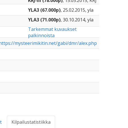
KRJ-III (78.000p)
, 15.05.2015, KRJ
YLA3 (67.000p)
, 25.02.2015, yla
YLA3 (71.000p)
, 30.10.2014, yla
Tarkemmat kuvaukset
palkinnoista
ttps://mysteerimikitin.net/gabi/dmr/alex.php
t
Kilpailustatistiikka