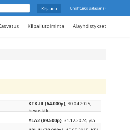
Unohtuiko salasana?
Kasvatus
Kilpailutoiminta
Alayhdistykset
KTK-III (64.000p)
, 30.04.2025,
hevosktk
YLA2 (89.500p)
, 31.12.2024, yla