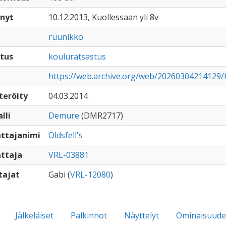
nyt
10.12.2013, Kuollessaan yli 8v
ruunikko
tus
kouluratsastus
https://web.archive.org/web/20260304214129/h
teröity
04.03.2014
lli
Demure
(DMR2717)
ttajanimi
Oldsfell's
ttaja
VRL-03881
tajat
Gabi (
VRL-12080
)
Jälkeläiset
Palkinnot
Näyttelyt
Ominaisuude