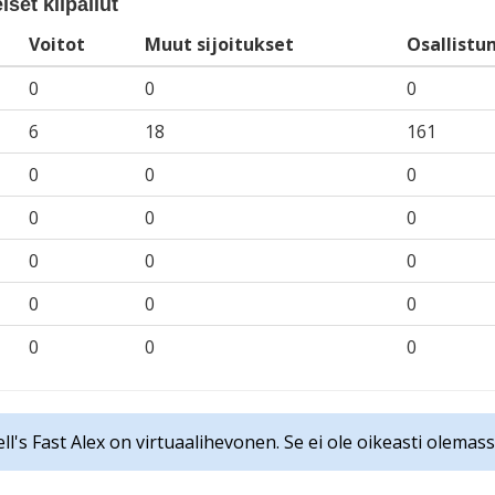
iset kilpailut
Voitot
Muut sijoitukset
Osallistu
0
0
0
6
18
161
0
0
0
0
0
0
0
0
0
0
0
0
0
0
0
ll's Fast Alex on virtuaalihevonen. Se ei ole oikeasti olemass