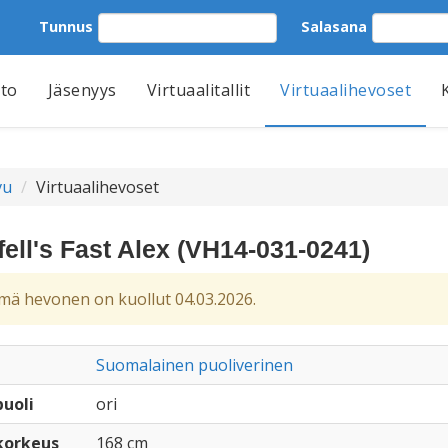
Tunnus
Salasana
tto
Jäsenyys
Virtuaalitallit
Virtuaalihevoset
vu
Virtuaalihevoset
fell's Fast Alex (VH14-031-0241)
ä hevonen on kuollut 04.03.2026.
Suomalainen puoliverinen
uoli
ori
korkeus
168 cm