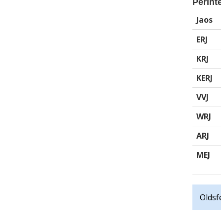
Perinte
Jaos
ERJ
KRJ
KERJ
VVJ
WRJ
ARJ
MEJ
Oldsfe