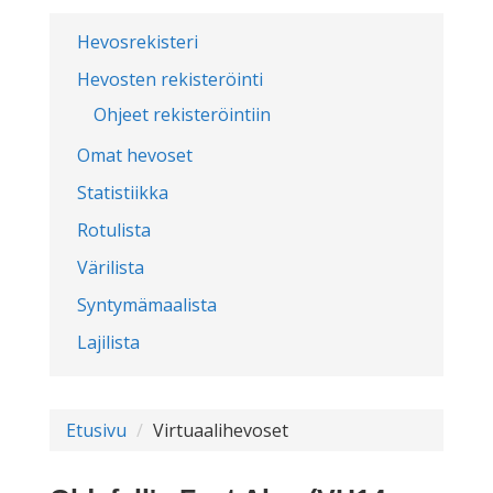
Hevosrekisteri
Hevosten rekisteröinti
Ohjeet rekisteröintiin
Omat hevoset
Statistiikka
Rotulista
Värilista
Syntymämaalista
Lajilista
Etusivu
Virtuaalihevoset