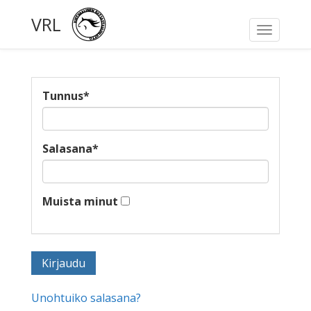
VRL
Toggle
navigati
Tunnus
*
Salasana
*
Muista minut
Unohtuiko salasana?