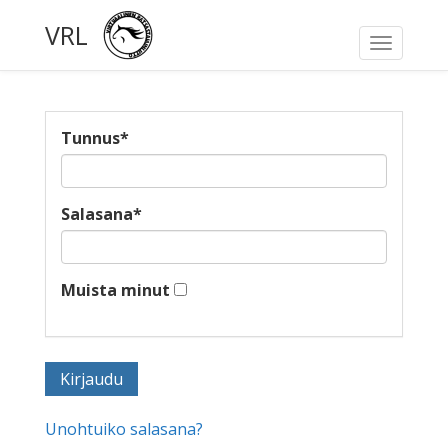
VRL
Toggle
navigati
Tunnus
*
Salasana
*
Muista minut
Unohtuiko salasana?