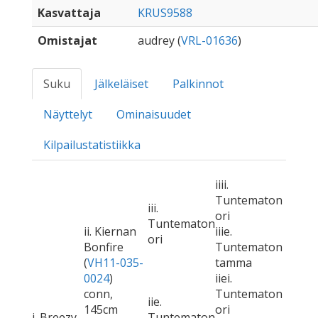
Kasvattaja
KRUS9588
Omistajat
audrey (
VRL-01636
)
Suku
Jälkeläiset
Palkinnot
Näyttelyt
Ominaisuudet
Kilpailustatistiikka
iiii.
Tuntematon
iii.
ori
Tuntematon
ii. Kiernan
iiie.
ori
Bonfire
Tuntematon
(
VH11-035-
tamma
0024
)
iiei.
conn,
Tuntematon
iie.
145cm
ori
i. Breezy
Tuntematon