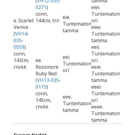
(
VH12-035-
tamma
0271
)
eiei.
conn,
Tuntematon
eie.
e. Scarlet
144cm, trn
ori
Tuntematon
Venice
eiee.
tamma
(
VH14-
Tuntematon
035-
tamma
0059
)
eeii.
conn,
Tuntematon
eei.
143cm,
ee.
ori
Tuntematon
rnvkk
Rossmore
eeie.
ori
Ruby Red
Tuntematon
(
VH13-035-
tamma
0115
)
eeei.
conn,
Tuntematon
eee.
145cm,
ori
Tuntematon
rnvkk
eeee.
tamma
Tuntematon
tamma