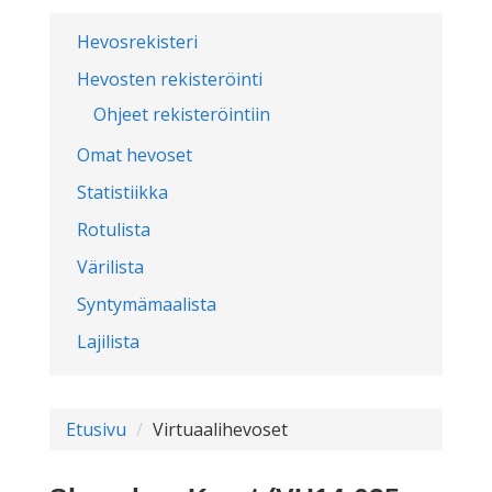
Hevosrekisteri
Hevosten rekisteröinti
Ohjeet rekisteröintiin
Omat hevoset
Statistiikka
Rotulista
Värilista
Syntymämaalista
Lajilista
Etusivu
Virtuaalihevoset