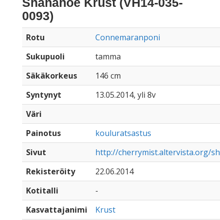
Shanahoe Krust (VH14-035-
0093)
Rotu
Connemaranponi
Sukupuoli
tamma
Säkäkorkeus
146 cm
Syntynyt
13.05.2014, yli 8v
Väri
Painotus
kouluratsastus
Sivut
http://cherrymist.altervista.org/
Rekisteröity
22.06.2014
Kotitalli
-
Kasvattajanimi
Krust