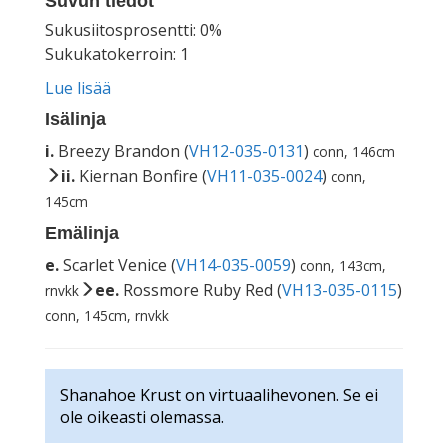
Suvun tiedot
Sukusiitosprosentti: 0%
Sukukatokerroin: 1
Lue lisää
Isälinja
i.
Breezy Brandon (
VH12-035-0131
)
conn, 146cm
ii.
Kiernan Bonfire (
VH11-035-0024
)
conn,
145cm
Emälinja
e.
Scarlet Venice (
VH14-035-0059
)
conn, 143cm,
ee.
Rossmore Ruby Red (
VH13-035-0115
)
rnvkk
conn, 145cm, rnvkk
Shanahoe Krust on virtuaalihevonen. Se ei
ole oikeasti olemassa.