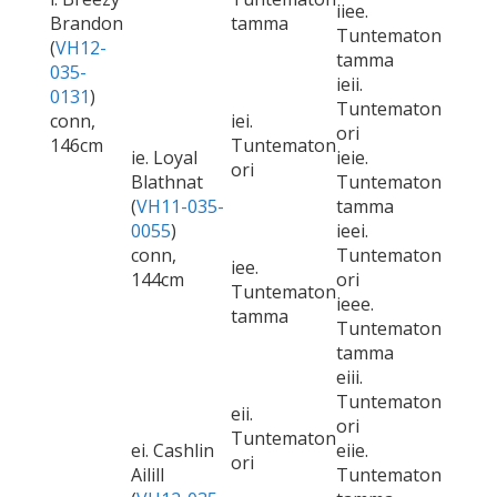
iiee.
Brandon
tamma
Tuntematon
(
VH12-
tamma
035-
ieii.
0131
)
Tuntematon
conn,
iei.
ori
146cm
Tuntematon
ie. Loyal
ieie.
ori
Blathnat
Tuntematon
(
VH11-035-
tamma
0055
)
ieei.
conn,
Tuntematon
iee.
144cm
ori
Tuntematon
ieee.
tamma
Tuntematon
tamma
eiii.
Tuntematon
eii.
ori
Tuntematon
ei. Cashlin
eiie.
ori
Ailill
Tuntematon