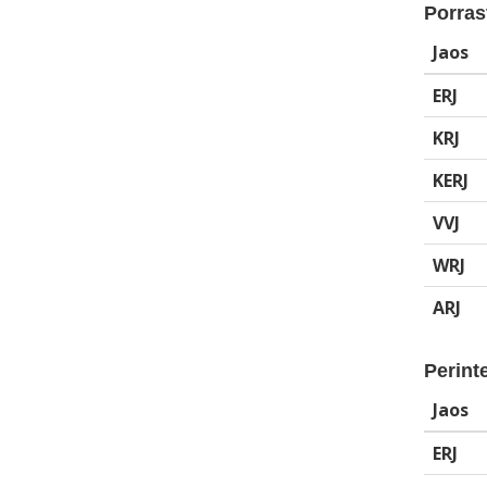
Porrast
Jaos
ERJ
KRJ
KERJ
VVJ
WRJ
ARJ
Perinte
Jaos
ERJ