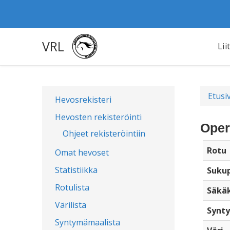
VRL
Lii
Etusi
Hevosrekisteri
Hevosten rekisteröinti
Oper
Ohjeet rekisteröintiin
Rotu
Omat hevoset
Statistiikka
Sukup
Rotulista
Säkä
Värilista
Synty
Syntymämaalista