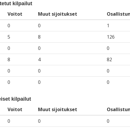
etut kilpailut
Voitot
Muut sijoitukset
Osallistu
0
0
1
5
8
126
0
0
0
8
4
82
0
0
0
0
0
0
iset kilpailut
Voitot
Muut sijoitukset
Osallistu
0
0
0