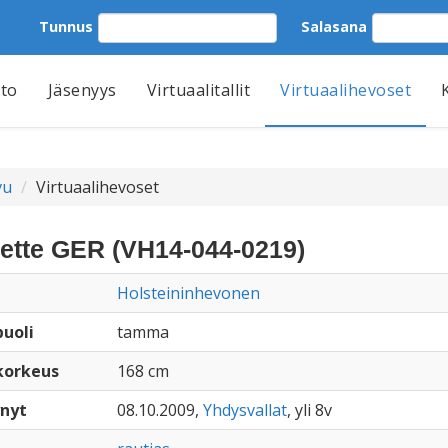
Tunnus
Salasana
tto
Jäsenyys
Virtuaalitallit
Virtuaalihevoset
vu
Virtuaalihevoset
ette GER (VH14-044-0219)
Holsteininhevonen
uoli
tamma
korkeus
168 cm
nyt
08.10.2009,
Yhdysvallat
, yli 8v