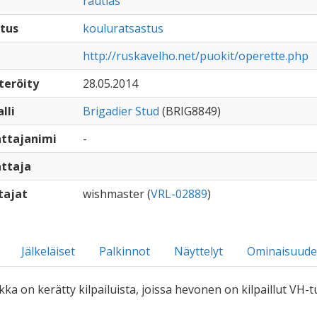
rautias
tus
kouluratsastus
http://ruskavelho.net/puokit/operette.php
teröity
28.05.2014
lli
Brigadier Stud
(BRIG8849)
ttajanimi
-
ttaja
tajat
wishmaster (
VRL-02889
)
Jälkeläiset
Palkinnot
Näyttelyt
Ominaisuude
iikka on kerätty kilpailuista, joissa hevonen on kilpaillut VH