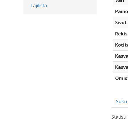
Väri
Lajilista
Paino
Sivut
Rekis
Kotita
Kasva
Kasva
Omis
Suku
Statist