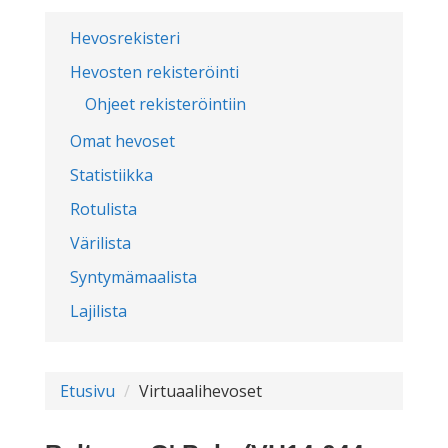
Hevosrekisteri
Hevosten rekisteröinti
Ohjeet rekisteröintiin
Omat hevoset
Statistiikka
Rotulista
Värilista
Syntymämaalista
Lajilista
Etusivu
Virtuaalihevoset