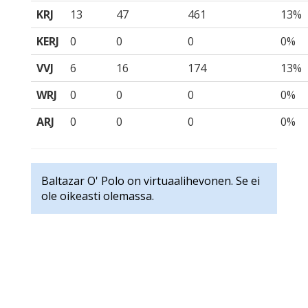
KRJ
13
47
461
13%
KERJ
0
0
0
0%
VVJ
6
16
174
13%
WRJ
0
0
0
0%
ARJ
0
0
0
0%
Baltazar O' Polo on virtuaalihevonen. Se ei
ole oikeasti olemassa.