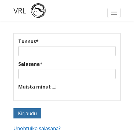
VRL
Toggle
navigati
Tunnus
*
Salasana
*
Muista minut
Unohtuiko salasana?