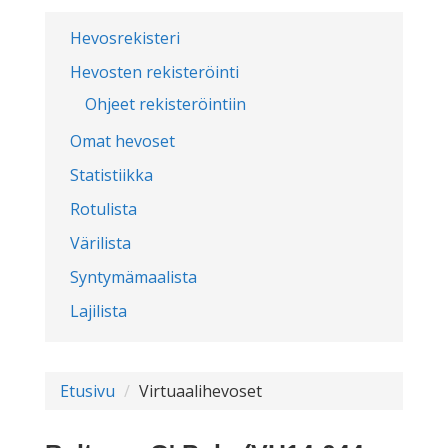
Hevosrekisteri
Hevosten rekisteröinti
Ohjeet rekisteröintiin
Omat hevoset
Statistiikka
Rotulista
Värilista
Syntymämaalista
Lajilista
Etusivu
Virtuaalihevoset