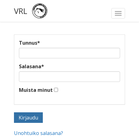
VRL
Toggle
navigati
Tunnus
*
Salasana
*
Muista minut
Unohtuiko salasana?