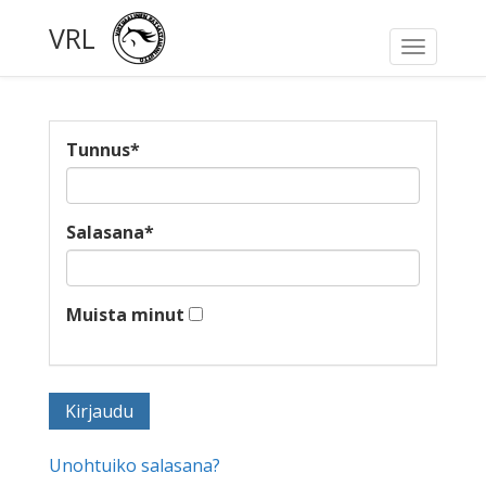
VRL
Toggle
navigati
Tunnus
*
Salasana
*
Muista minut
Unohtuiko salasana?