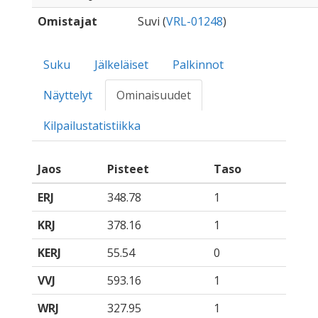
Omistajat
Suvi (
VRL-01248
)
Suku
Jälkeläiset
Palkinnot
Näyttelyt
Ominaisuudet
Kilpailustatistiikka
Jaos
Pisteet
Taso
ERJ
348.78
1
KRJ
378.16
1
KERJ
55.54
0
VVJ
593.16
1
WRJ
327.95
1