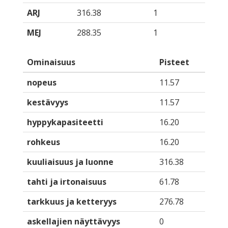
ARJ
316.38
1
MEJ
288.35
1
Ominaisuus
Pisteet
nopeus
11.57
kestävyys
11.57
hyppykapasiteetti
16.20
rohkeus
16.20
kuuliaisuus ja luonne
316.38
tahti ja irtonaisuus
61.78
tarkkuus ja ketteryys
276.78
askellajien näyttävyys
0