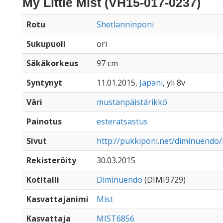
My Little Mist (VH15-017-0237)
Rotu
Shetlanninponi
Sukupuoli
ori
Säkäkorkeus
97 cm
Syntynyt
11.01.2015,
Japani
, yli 8v
Väri
mustanpäistärikkö
Painotus
esteratsastus
Sivut
http://pukkiponi.net/diminuendo/
Rekisteröity
30.03.2015
Kotitalli
Diminuendo
(DIMI9729)
Kasvattajanimi
Mist
Kasvattaja
MIST6856