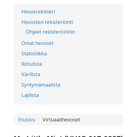
Hevosrekisteri
Hevosten rekisteröinti
Ohjeet rekisteröintiin
Omat hevoset
Statistiikka
Rotulista
Värilista
Syntymämaalista
Lajilista
Etusivu
Virtuaalihevoset