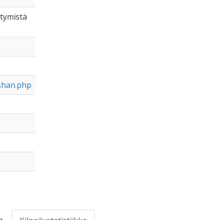
ntymistä
ushan.php