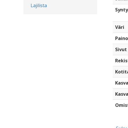
Lajilista
Synty
Väri
Paino
Sivut
Rekis
Kotita
Kasva
Kasva
Omis