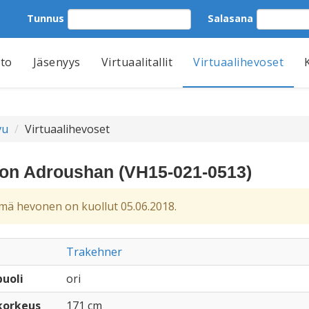
Tunnus
Salasana
tto
Jäsenyys
Virtuaalitallit
Virtuaalihevoset
vu
Virtuaalihevoset
on Adroushan (VH15-021-0513)
ä hevonen on kuollut 05.06.2018.
Trakehner
uoli
ori
korkeus
171 cm