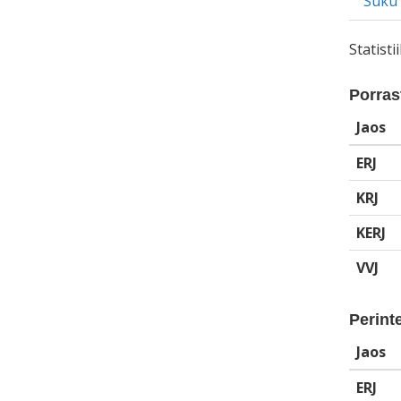
Suku
Statist
Porrast
Jaos
ERJ
KRJ
KERJ
VVJ
Perinte
Jaos
ERJ