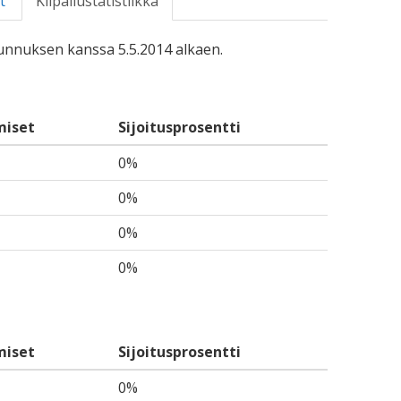
t
Kilpailustatistiikka
-tunnuksen kanssa 5.5.2014 alkaen.
miset
Sijoitusprosentti
0%
0%
0%
0%
miset
Sijoitusprosentti
0%