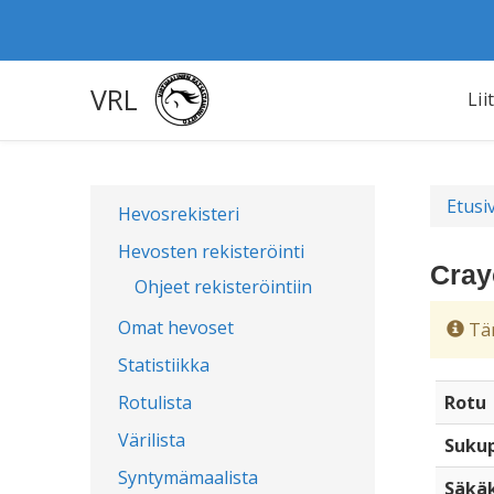
VRL
Lii
Etusi
Hevosrekisteri
Hevosten rekisteröinti
Cray
Ohjeet rekisteröintiin
Omat hevoset
Täm
Statistiikka
Rotulista
Rotu
Värilista
Sukup
Syntymämaalista
Säkä