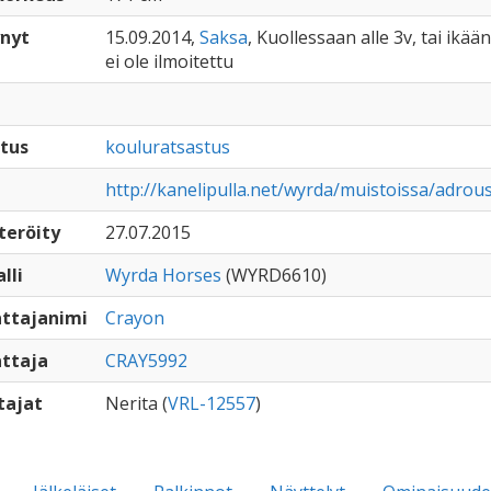
nyt
15.09.2014,
Saksa
, Kuollessaan alle 3v, tai ikää
ei ole ilmoitettu
tus
kouluratsastus
http://kanelipulla.net/wyrda/muistoissa/adro
teröity
27.07.2015
lli
Wyrda Horses
(WYRD6610)
ttajanimi
Crayon
ttaja
CRAY5992
tajat
Nerita (
VRL-12557
)