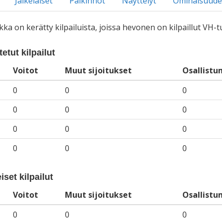
Jälkeläiset
Palkinnot
Näyttelyt
Ominaisuude
iikka on kerätty kilpailuista, joissa hevonen on kilpaillut VH
etut kilpailut
Voitot
Muut sijoitukset
Osallistu
0
0
0
0
0
0
0
0
0
0
0
0
iset kilpailut
Voitot
Muut sijoitukset
Osallistu
0
0
0