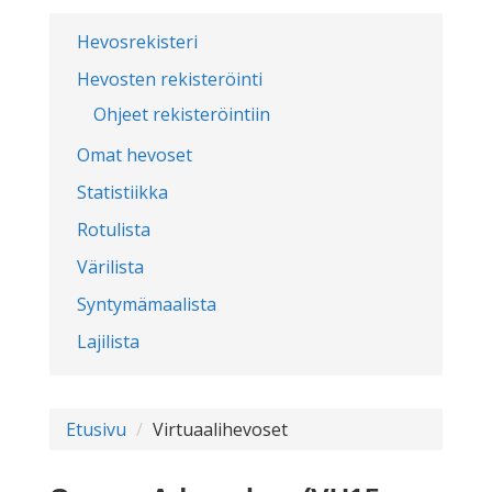
Hevosrekisteri
Hevosten rekisteröinti
Ohjeet rekisteröintiin
Omat hevoset
Statistiikka
Rotulista
Värilista
Syntymämaalista
Lajilista
Etusivu
Virtuaalihevoset