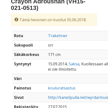
Crayon Adroushan (VH15-
021-0513)
Tämä hevonen on kuollut 05.06.2018.
Rotu
Trakehner
Sukupuoli
ori
Säkäkorkeus
171 cm
Syntynyt
15.09.2014,
Saksa
, Kuollessaan al
ei ole ilmoitettu
Väri
Painotus
kouluratsastus
Sivut
http://kanelipulla.net/wyrda/mu
Rekisteröity
27.07.2015