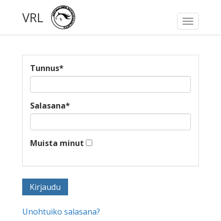
VRL
Toggle
navigati
Tunnus
*
Salasana
*
Muista minut
Unohtuiko salasana?