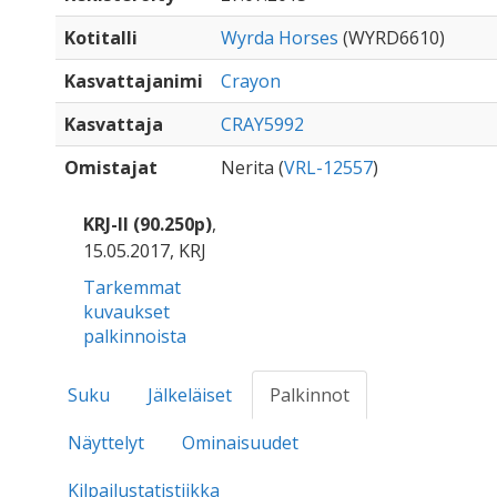
Kotitalli
Wyrda Horses
(WYRD6610)
Kasvattajanimi
Crayon
Kasvattaja
CRAY5992
Omistajat
Nerita (
VRL-12557
)
KRJ-II (90.250p)
,
15.05.2017, KRJ
Tarkemmat
kuvaukset
palkinnoista
Suku
Jälkeläiset
Palkinnot
Näyttelyt
Ominaisuudet
Kilpailustatistiikka