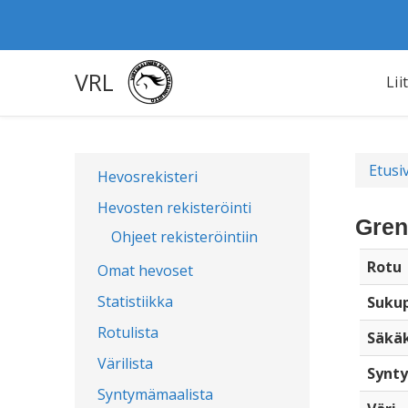
VRL
Lii
Etusi
Hevosrekisteri
Hevosten rekisteröinti
Gren
Ohjeet rekisteröintiin
Rotu
Omat hevoset
Statistiikka
Sukup
Rotulista
Säkä
Värilista
Synty
Syntymämaalista