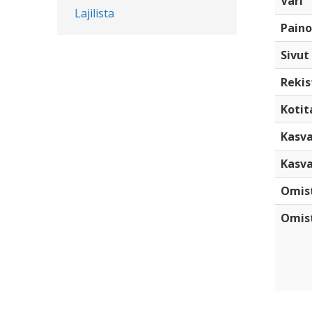
Väri
Lajilista
Paino
Sivut
Rekis
Kotita
Kasva
Kasva
Omis
Omist