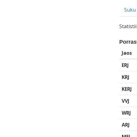
Suku
Statist
Porrast
Jaos
ERJ
KRJ
KERJ
VVJ
WRJ
ARJ
MEJ