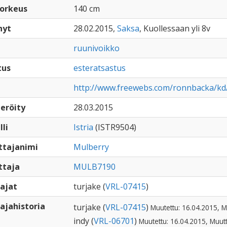
orkeus
140 cm
nyt
28.02.2015,
Saksa
, Kuollessaan yli 8v
ruunivoikko
tus
esteratsastus
http://www.freewebs.com/ronnbacka/kd
eröity
28.03.2015
lli
Istria
(ISTR9504)
ttajanimi
Mulberry
ttaja
MULB7190
ajat
turjake (
VRL-07415
)
ajahistoria
turjake (
VRL-07415
)
Muutettu: 16.04.2015, M
indy (
VRL-06701
)
Muutettu: 16.04.2015, Muut