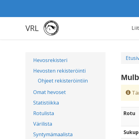
VRL
Lii
Etusi
Hevosrekisteri
Hevosten rekisteröinti
Mulb
Ohjeet rekisteröintiin
Omat hevoset
Täm
Statistiikka
Rotulista
Rotu
Värilista
Sukup
Syntymämaalista