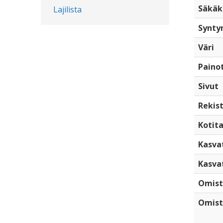
Säkäk
Lajilista
Synty
Väri
Paino
Sivut
Rekist
Kotita
Kasva
Kasva
Omist
Omist