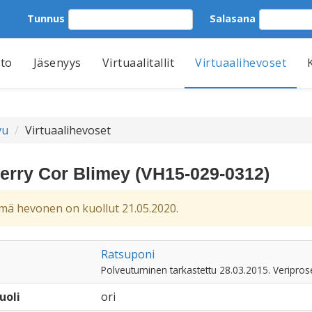
Tunnus
Salasana
tto
Jäsenyys
Virtuaalitallit
Virtuaalihevoset
vu
Virtuaalihevoset
erry Cor Blimey (VH15-029-0312)
ä hevonen on kuollut 21.05.2020.
Ratsuponi
Polveutuminen tarkastettu 28.03.2015. Veriprose
uoli
ori