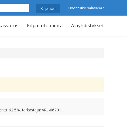
Unohtuiko salasana?
Kasvatus
Kilpailutoiminta
Alayhdistykset
ntti: 62.5%, tarkastaja: VRL-06701.