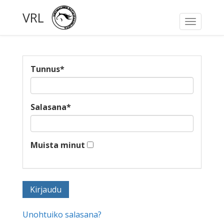
VRL
Toggle
navigati
Tunnus
*
Salasana
*
Muista minut
Unohtuiko salasana?