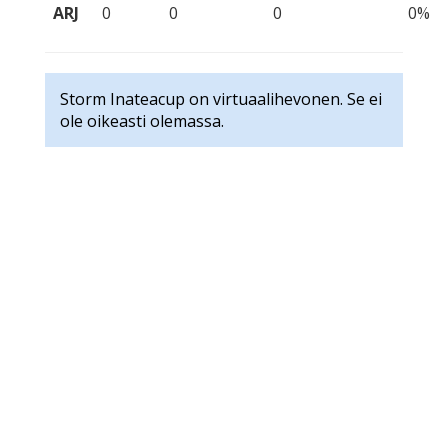
ARJ
0
0
0
0%
Storm Inateacup on virtuaalihevonen. Se ei
ole oikeasti olemassa.