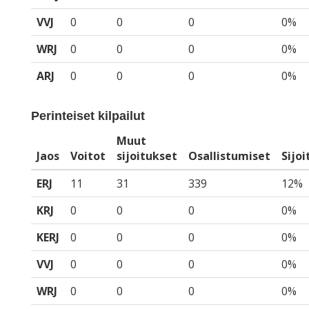
VVJ
0
0
0
0%
WRJ
0
0
0
0%
ARJ
0
0
0
0%
Perinteiset kilpailut
Muut
Jaos
Voitot
sijoitukset
Osallistumiset
Sijo
ERJ
11
31
339
12%
KRJ
0
0
0
0%
KERJ
0
0
0
0%
VVJ
0
0
0
0%
WRJ
0
0
0
0%