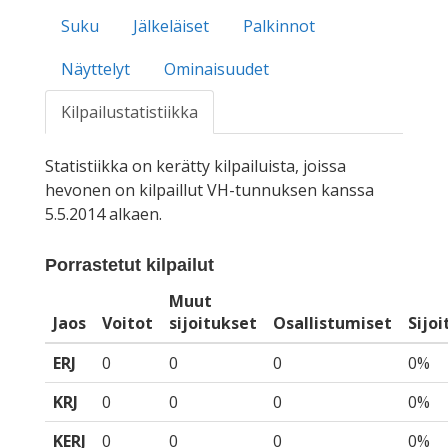
Suku
Jälkeläiset
Palkinnot
Näyttelyt
Ominaisuudet
Kilpailustatistiikka
Statistiikka on kerätty kilpailuista, joissa
hevonen on kilpaillut VH-tunnuksen kanssa
5.5.2014 alkaen.
Porrastetut kilpailut
Muut
Jaos
Voitot
sijoitukset
Osallistumiset
Sijo
ERJ
0
0
0
0%
KRJ
0
0
0
0%
KERJ
0
0
0
0%