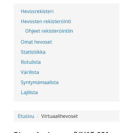
Hevosrekisteri
Hevosten rekisteröinti
Ohjeet rekisteröintiin
Omat hevoset
Statistiikka
Rotulista
Värilista
Syntymämaalista
Lajilista
Etusivu
Virtuaalihevoset