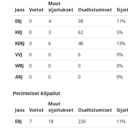
Muut
Jaos
Voitot
sijoitukset
Osallistumiset
Sijo
ERJ
0
4
38
11%
KRJ
0
3
62
5%
KERJ
0
6
48
13%
VVJ
0
0
6
0%
WRJ
0
0
0
0%
ARJ
0
0
0
0%
Perinteiset kilpailut
Muut
Jaos
Voitot
sijoitukset
Osallistumiset
Sijo
ERJ
7
18
226
11%