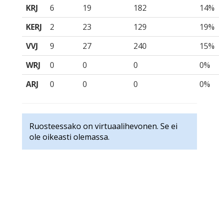
KRJ
6
19
182
14%
KERJ
2
23
129
19%
VVJ
9
27
240
15%
WRJ
0
0
0
0%
ARJ
0
0
0
0%
Ruosteessako on virtuaalihevonen. Se ei
ole oikeasti olemassa.