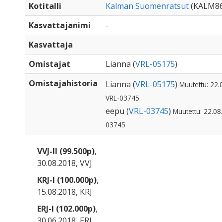
Kotitalli
Kalman Suomenratsut
(KALM86
Kasvattajanimi
-
Kasvattaja
Omistajat
Lianna (
VRL-05175
)
Omistajahistoria
Lianna (
VRL-05175
)
Muutettu: 22.
VRL-03745
eepu (
VRL-03745
)
Muutettu: 22.08
03745
VVJ-II (99.500p)
,
30.08.2018, VVJ
KRJ-I (100.000p)
,
15.08.2018, KRJ
ERJ-I (102.000p)
,
30.06.2018, ERJ