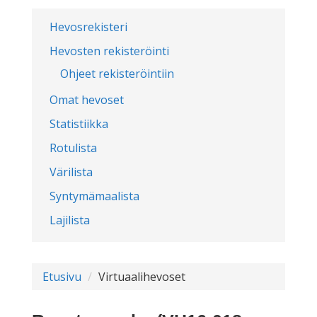
Hevosrekisteri
Hevosten rekisteröinti
Ohjeet rekisteröintiin
Omat hevoset
Statistiikka
Rotulista
Värilista
Syntymämaalista
Lajilista
Etusivu
Virtuaalihevoset