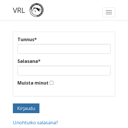
VRL
Toggle
navigati
Tunnus
*
Salasana
*
Muista minut
Unohtuiko salasana?