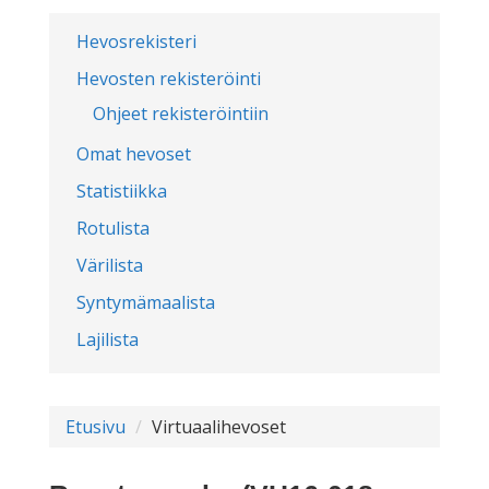
Hevosrekisteri
Hevosten rekisteröinti
Ohjeet rekisteröintiin
Omat hevoset
Statistiikka
Rotulista
Värilista
Syntymämaalista
Lajilista
Etusivu
Virtuaalihevoset