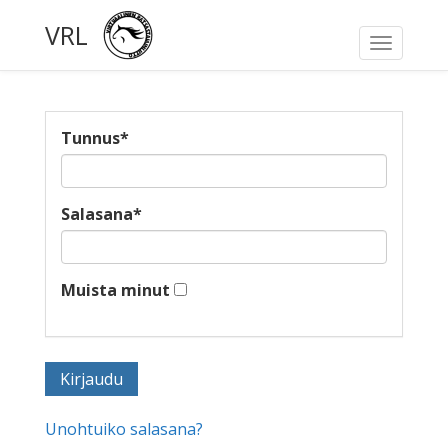
VRL
Toggle
navigati
Tunnus
*
Salasana
*
Muista minut
Unohtuiko salasana?