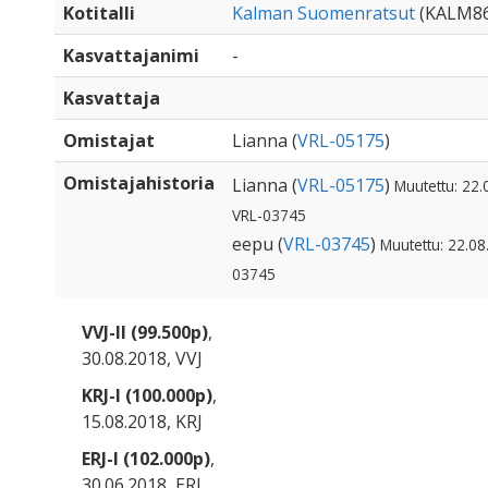
Kotitalli
Kalman Suomenratsut
(KALM86
Kasvattajanimi
-
Kasvattaja
Omistajat
Lianna (
VRL-05175
)
Omistajahistoria
Lianna (
VRL-05175
)
Muutettu: 22.
VRL-03745
eepu (
VRL-03745
)
Muutettu: 22.08
03745
VVJ-II (99.500p)
,
30.08.2018, VVJ
KRJ-I (100.000p)
,
15.08.2018, KRJ
ERJ-I (102.000p)
,
30.06.2018, ERJ