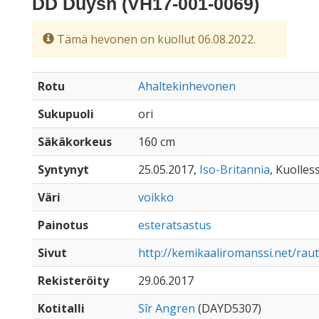
DD Duysh (VH17-001-0069)
Tämä hevonen on kuollut 06.08.2022.
Rotu
Ahaltekinhevonen
Sukupuoli
ori
Säkäkorkeus
160 cm
Syntynyt
25.05.2017,
Iso-Britannia
, Kuolles
Väri
voikko
Painotus
esteratsastus
Sivut
http://kemikaaliromanssi.net/ra
Rekisteröity
29.06.2017
Kotitalli
Sîr Angren
(DAYD5307)