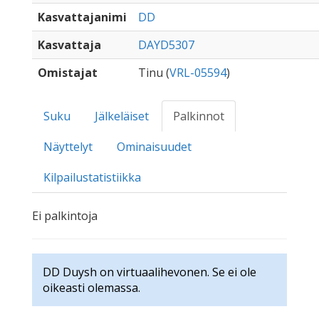
Kasvattajanimi
DD
Kasvattaja
DAYD5307
Omistajat
Tinu (
VRL-05594
)
Suku
Jälkeläiset
Palkinnot
Näyttelyt
Ominaisuudet
Kilpailustatistiikka
Ei palkintoja
DD Duysh on virtuaalihevonen. Se ei ole
oikeasti olemassa.