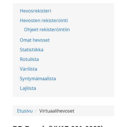
Hevosrekisteri
Hevosten rekisteröinti
Ohjeet rekisteröintiin
Omat hevoset
Statistiikka
Rotulista
Värilista
Syntymämaalista
Lajilista
Etusivu
Virtuaalihevoset