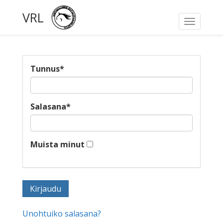
VRL
Toggle
navigati
Tunnus
*
Salasana
*
Muista minut
Unohtuiko salasana?