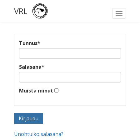
VRL
Toggle
navigati
Tunnus
*
Salasana
*
Muista minut
Unohtuiko salasana?