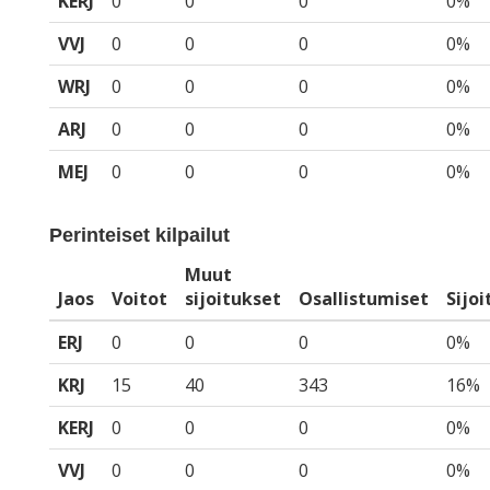
KERJ
0
0
0
0%
VVJ
0
0
0
0%
WRJ
0
0
0
0%
ARJ
0
0
0
0%
MEJ
0
0
0
0%
Perinteiset kilpailut
Muut
Jaos
Voitot
sijoitukset
Osallistumiset
Sijo
ERJ
0
0
0
0%
KRJ
15
40
343
16%
KERJ
0
0
0
0%
VVJ
0
0
0
0%