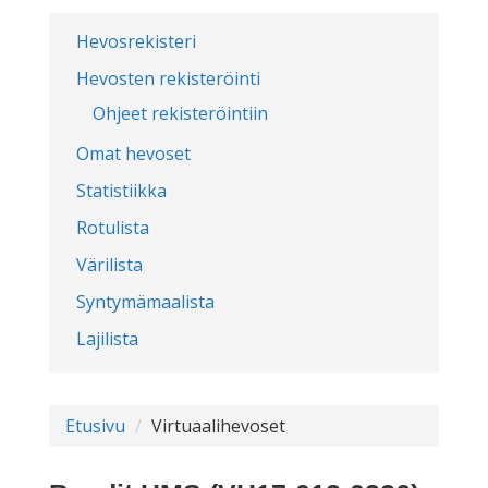
Hevosrekisteri
Hevosten rekisteröinti
Ohjeet rekisteröintiin
Omat hevoset
Statistiikka
Rotulista
Värilista
Syntymämaalista
Lajilista
Etusivu
Virtuaalihevoset