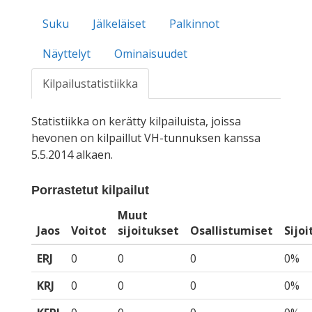
Suku
Jälkeläiset
Palkinnot
Näyttelyt
Ominaisuudet
Kilpailustatistiikka
Statistiikka on kerätty kilpailuista, joissa
hevonen on kilpaillut VH-tunnuksen kanssa
5.5.2014 alkaen.
Porrastetut kilpailut
Muut
Jaos
Voitot
sijoitukset
Osallistumiset
Sijo
ERJ
0
0
0
0%
KRJ
0
0
0
0%