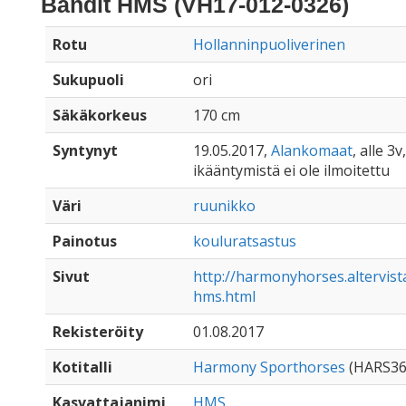
Bandit HMS (VH17-012-0326)
Rotu
Hollanninpuoliverinen
Sukupuoli
ori
Säkäkorkeus
170 cm
Syntynyt
19.05.2017,
Alankomaat
, alle 3v,
ikääntymistä ei ole ilmoitettu
Väri
ruunikko
Painotus
kouluratsastus
Sivut
http://harmonyhorses.altervist
hms.html
Rekisteröity
01.08.2017
Kotitalli
Harmony Sporthorses
(HARS36
Kasvattajanimi
HMS