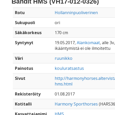
Bandit HMS (VH17-012-0326)
Rotu
Hollanninpuoliverinen
Sukupuoli
ori
Säkäkorkeus
170 cm
Syntynyt
19.05.2017,
Alankomaat
, alle 3v,
ikääntymistä ei ole ilmoitettu
Väri
ruunikko
Painotus
kouluratsastus
Sivut
http://harmonyhorses.altervist
hms.html
Rekisteröity
01.08.2017
Kotitalli
Harmony Sporthorses
(HARS36
Kasvattajanimi
HMS