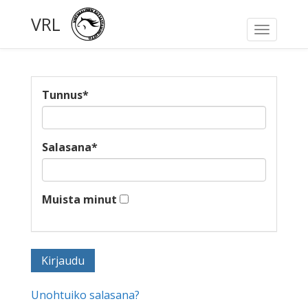
VRL
Toggle
navigati
Tunnus
*
Salasana
*
Muista minut
Unohtuiko salasana?