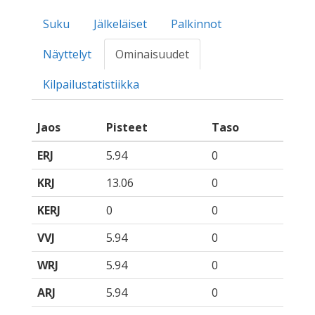
Suku
Jälkeläiset
Palkinnot
Näyttelyt
Ominaisuudet
Kilpailustatistiikka
Jaos
Pisteet
Taso
ERJ
5.94
0
KRJ
13.06
0
KERJ
0
0
VVJ
5.94
0
WRJ
5.94
0
ARJ
5.94
0