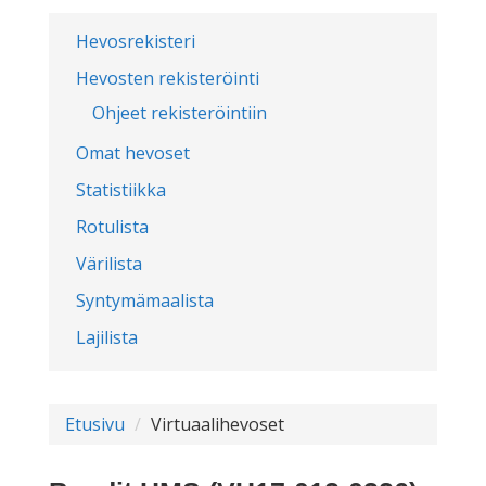
Hevosrekisteri
Hevosten rekisteröinti
Ohjeet rekisteröintiin
Omat hevoset
Statistiikka
Rotulista
Värilista
Syntymämaalista
Lajilista
Etusivu
Virtuaalihevoset