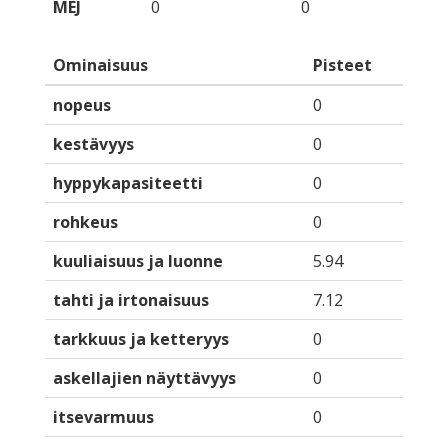
MEJ
0
0
Ominaisuus
Pisteet
nopeus
0
kestävyys
0
hyppykapasiteetti
0
rohkeus
0
kuuliaisuus ja luonne
5.94
tahti ja irtonaisuus
7.12
tarkkuus ja ketteryys
0
askellajien näyttävyys
0
itsevarmuus
0