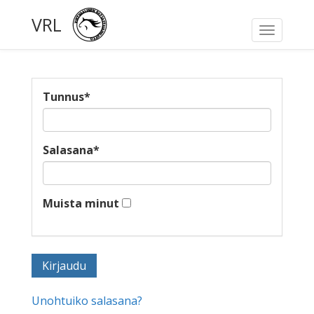
VRL
Toggle
navigati
Tunnus
*
Salasana
*
Muista minut
Unohtuiko salasana?