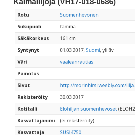
Kalmaliljoja (VH17-018-0686)
Rotu
Suomenhevonen
Sukupuoli
tamma
Säkäkorkeus
161 cm
Syntynyt
01.03.2017,
Suomi
, yli 8v
Väri
vaaleanrautias
Painotus
Sivut
http://morinhirsi.weebly.com/lilja
Rekisteröity
30.03.2017
Kotitalli
Elohiljan suomenhevoset
(ELOH2
Kasvattajanimi
(ei rekisteröity)
Kasvattaja
SUSI4750