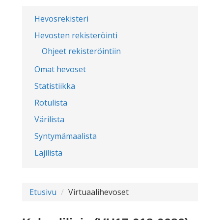
Hevosrekisteri
Hevosten rekisteröinti
Ohjeet rekisteröintiin
Omat hevoset
Statistiikka
Rotulista
Värilista
Syntymämaalista
Lajilista
Etusivu
Virtuaalihevoset