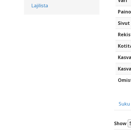
Väri
Lajilista
Paino
Sivut
Rekis
Kotita
Kasva
Kasva
Omis
Suku
Show