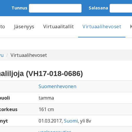
Tunnus
Salasana
tto
Jäsenyys
Virtuaalitallit
Virtuaalihevoset
vu
Virtuaalihevoset
aliljoja (VH17-018-0686)
Suomenhevonen
uoli
tamma
korkeus
161 cm
nyt
01.03.2017,
Suomi
, yli 8v