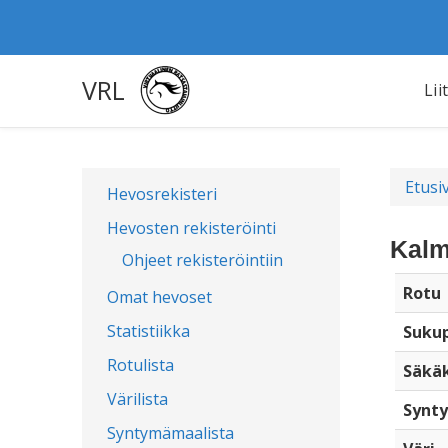
VRL
Lii
Etusi
Hevosrekisteri
Hevosten rekisteröinti
Kalm
Ohjeet rekisteröintiin
Rotu
Omat hevoset
Statistiikka
Sukup
Rotulista
Säkä
Värilista
Synty
Syntymämaalista