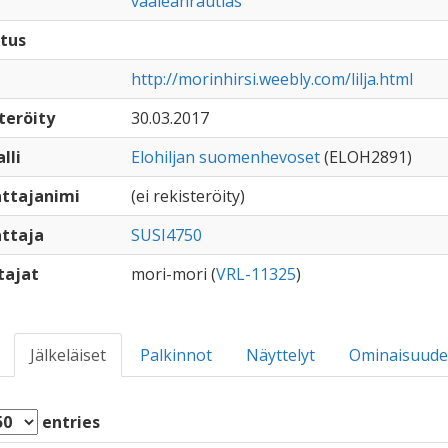
vaaleanrautias
tus
http://morinhirsi.weebly.com/lilja.html
teröity
30.03.2017
lli
Elohiljan suomenhevoset
(ELOH2891)
ttajanimi
(ei rekisteröity)
ttaja
SUSI4750
tajat
mori-mori (
VRL-11325
)
Jälkeläiset
Palkinnot
Näyttelyt
Ominaisuude
entries