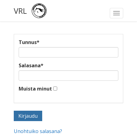
VRL
Toggle
navigati
Tunnus
*
Salasana
*
Muista minut
Unohtuiko salasana?