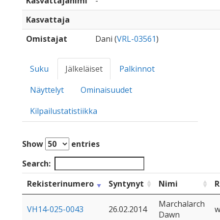
Kasvattajanimi
-
Kasvattaja
Omistajat
Dani (
VRL-03561
)
Suku
Jälkeläiset
Palkinnot
Näyttelyt
Ominaisuudet
Kilpailustatistiikka
Show
entries
Search:
Rekisterinumero
Syntynyt
Nimi
R
Marchalarch
VH14-025-0043
26.02.2014
w
Dawn