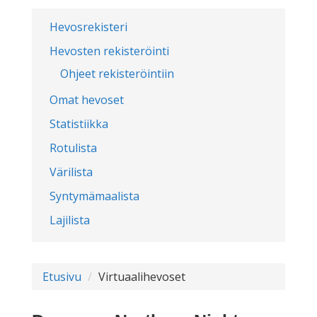
Hevosrekisteri
Hevosten rekisteröinti
Ohjeet rekisteröintiin
Omat hevoset
Statistiikka
Rotulista
Värilista
Syntymämaalista
Lajilista
Etusivu
Virtuaalihevoset