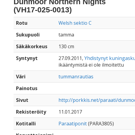
Dunmoor Northern Nights
(VH17-025-0013)
Rotu
Welsh sektio C
Sukupuoli
tamma
Säkäkorkeus
130 cm
Syntynyt
27.09.2011,
Yhdistynyt kuningask
ikääntymistä ei ole ilmoitettu
Väri
tummanrautias
Painotus
Sivut
http://porkkis.net/paraati/dunm
Rekisteröity
11.01.2017
Kotitalli
Paraatiponit
(PARA3805)