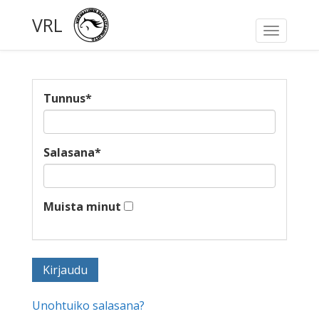
VRL
Toggle
navigati
Tunnus
*
Salasana
*
Muista minut
Unohtuiko salasana?