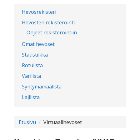
Hevosrekisteri
Hevosten rekisteröinti
Ohjeet rekisteröintiin
Omat hevoset
Statistiikka
Rotulista
Värilista
Syntymämaalista
Lajilista
Etusivu
Virtuaalihevoset