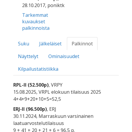
28.10.2017, poniktk
Tarkemmat
kuvaukset
palkinnoista
Suku
Jälkeläiset
Palkinnot
Näyttelyt
Ominaisuudet
Kilpailustatistiikka
RPL-II (52.500p)
, VRPY
15.08.2025, VRPL elokuun tilaisuus 2025
4+4+9+20+10+5=52,5
ERJ-II (96.500p)
, ERJ
30.11.2024, Marraskuun varsinainen
laatuarvostelutilaisuus
9 + 41 + 20 + 21 + 6 = 96,5 p.