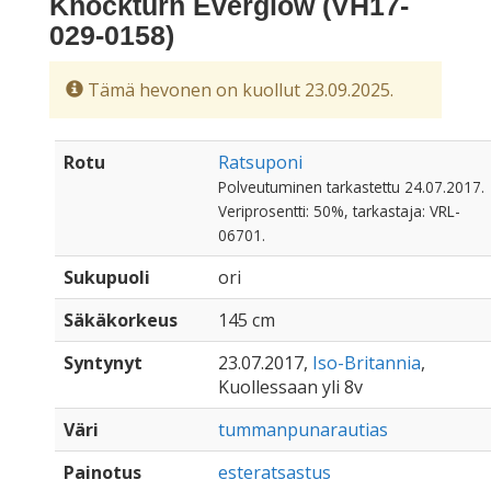
Knockturn Everglow (VH17-
029-0158)
Tämä hevonen on kuollut 23.09.2025.
Rotu
Ratsuponi
Polveutuminen tarkastettu 24.07.2017.
Veriprosentti: 50%, tarkastaja: VRL-
06701.
Sukupuoli
ori
Säkäkorkeus
145 cm
Syntynyt
23.07.2017,
Iso-Britannia
,
Kuollessaan yli 8v
Väri
tummanpunarautias
Painotus
esteratsastus