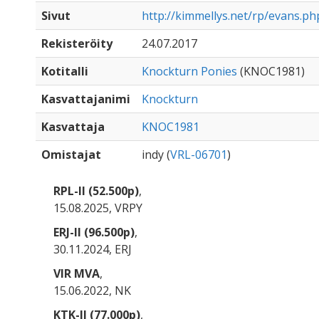
Sivut
http://kimmellys.net/rp/evans.ph
Rekisteröity
24.07.2017
Kotitalli
Knockturn Ponies
(KNOC1981)
Kasvattajanimi
Knockturn
Kasvattaja
KNOC1981
Omistajat
indy (
VRL-06701
)
RPL-II (52.500p)
,
15.08.2025, VRPY
ERJ-II (96.500p)
,
30.11.2024, ERJ
VIR MVA
,
15.06.2022, NK
KTK-II (77.000p)
,