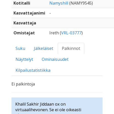
Kotitalli
Namyshill
(NAMY9545)
Kasvattajanimi
-
Kasvattaja
Omistajat
Ireth (
VRL-03777
)
Suku
Jälkeläiset
Palkinnot
Näyttelyt
Ominaisuudet
Kilpailustatistiikka
Ei palkintoja
Khalil Sakhir Jiddaan ox on
virtuaalihevonen. Se ei ole oikeasti