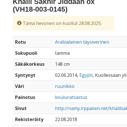
Khalil Sakhir Jiddaan ox
(VH18-003-0145)
Tämä hevonen on kuollut 28.08.2025.
Rotu
Arabialainen täysiverinen
Sukupuoli
tamma
Säkäkorkeus
148 cm
Syntynyt
02.06.2014,
Egypti
, Kuollessaan yli
Väri
ruunikko
Painotus
kouluratsastus
Sivut
http://namy.irppasen.net/khalilsa
Rekisteröity
22.08.2018