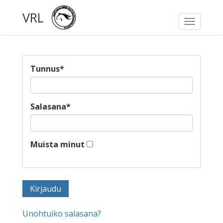
VRL
Toggle
navigati
Tunnus
*
Salasana
*
Muista minut
Unohtuiko salasana?