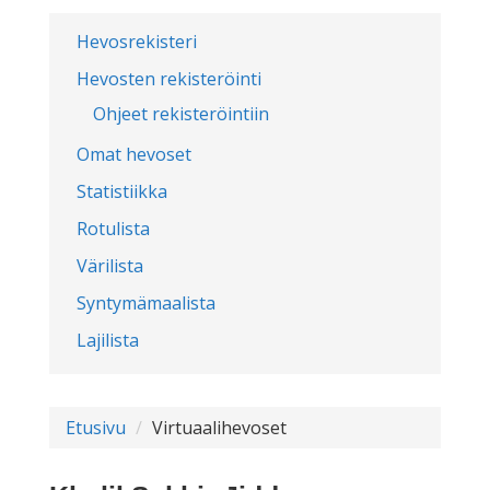
Hevosrekisteri
Hevosten rekisteröinti
Ohjeet rekisteröintiin
Omat hevoset
Statistiikka
Rotulista
Värilista
Syntymämaalista
Lajilista
Etusivu
Virtuaalihevoset