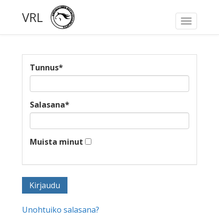
VRL
Toggle
navigati
Tunnus
*
Salasana
*
Muista minut
Unohtuiko salasana?