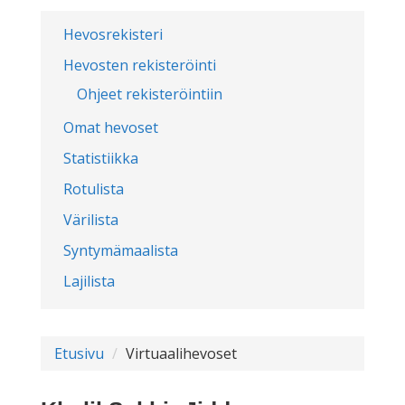
Hevosrekisteri
Hevosten rekisteröinti
Ohjeet rekisteröintiin
Omat hevoset
Statistiikka
Rotulista
Värilista
Syntymämaalista
Lajilista
Etusivu
Virtuaalihevoset