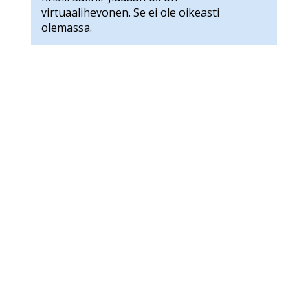
virtuaalihevonen. Se ei ole oikeasti
olemassa.