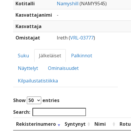
Kotitalli
Namyshill
(NAMY9545)
Kasvattajanimi
-
Kasvattaja
Omistajat
Ireth (
VRL-03777
)
Suku
Jälkeläiset
Palkinnot
Näyttelyt
Ominaisuudet
Kilpailustatistiikka
Show
entries
Search:
Rekisterinumero
Syntynyt
Nimi
Rotu