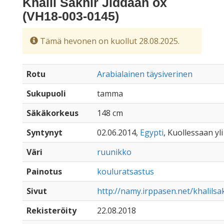
Khalil Sakhir Jiddaan ox
(VH18-003-0145)
Tämä hevonen on kuollut 28.08.2025.
Rotu
Arabialainen täysiverinen
Sukupuoli
tamma
Säkäkorkeus
148 cm
Syntynyt
02.06.2014,
Egypti
, Kuollessaan yli
Väri
ruunikko
Painotus
kouluratsastus
Sivut
http://namy.irppasen.net/khalilsa
Rekisteröity
22.08.2018