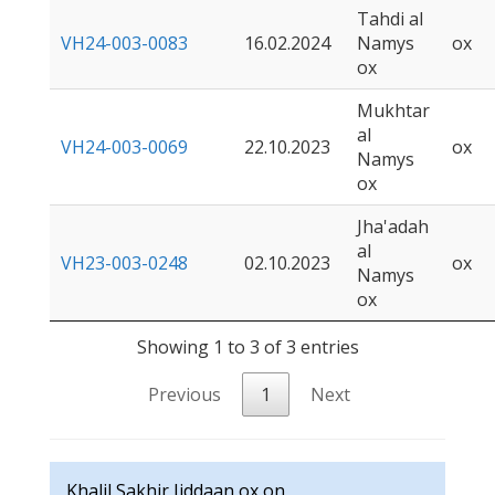
Tahdi al
VH24-003-0083
16.02.2024
Namys
ox
ox
Mukhtar
al
VH24-003-0069
22.10.2023
ox
Namys
ox
Jha'adah
al
VH23-003-0248
02.10.2023
ox
Namys
ox
Showing 1 to 3 of 3 entries
Previous
1
Next
Khalil Sakhir Jiddaan ox on