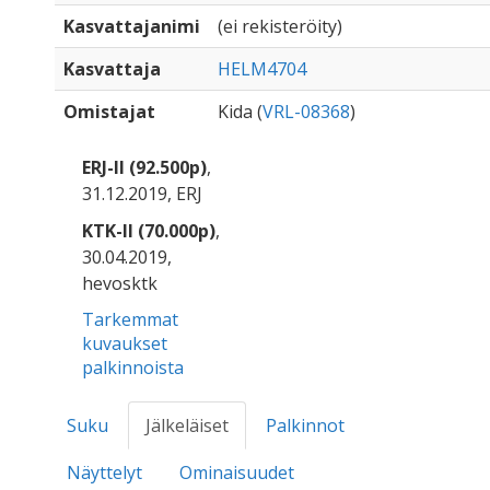
Kasvattajanimi
(ei rekisteröity)
Kasvattaja
HELM4704
Omistajat
Kida (
VRL-08368
)
ERJ-II (92.500p)
,
31.12.2019, ERJ
KTK-II (70.000p)
,
30.04.2019,
hevosktk
Tarkemmat
kuvaukset
palkinnoista
Suku
Jälkeläiset
Palkinnot
Näyttelyt
Ominaisuudet