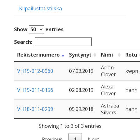
Kilpailustatistiikka
Show
entries
Search:
Rekisterinumero
Syntynyt
Nimi
Rotu
Arion
VH19-012-0060
07.03.2019
kwpn
Clover
Alexa
VH19-011-0156
02.08.2019
hann
Clover
Astraea
VH18-011-0209
05.09.2018
hann
Silvers
Showing 1 to 3 of 3 entries
Previous
1
Next