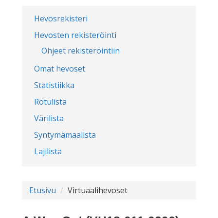
Hevosrekisteri
Hevosten rekisteröinti
Ohjeet rekisteröintiin
Omat hevoset
Statistiikka
Rotulista
Värilista
Syntymämaalista
Lajilista
Etusivu
Virtuaalihevoset