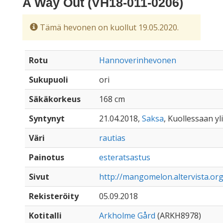
A Way Out (VH18-011-0206)
Tämä hevonen on kuollut 19.05.2020.
Rotu
Hannoverinhevonen
Sukupuoli
ori
Säkäkorkeus
168 cm
Syntynyt
21.04.2018,
Saksa
, Kuollessaan yli
Väri
rautias
Painotus
esteratsastus
Sivut
http://mangomelon.altervista.or
Rekisteröity
05.09.2018
Kotitalli
Arkholme Gård
(ARKH8978)