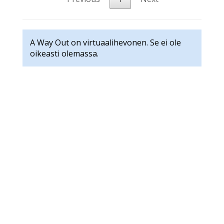
A Way Out on virtuaalihevonen. Se ei ole
oikeasti olemassa.