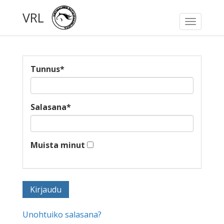
VRL
Toggle
navigati
Tunnus
*
Salasana
*
Muista minut
Unohtuiko salasana?