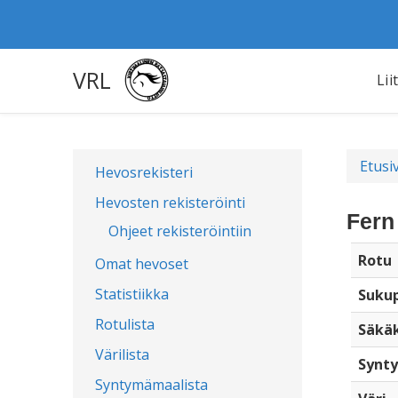
VRL
Lii
Etusi
Hevosrekisteri
Hevosten rekisteröinti
Fern
Ohjeet rekisteröintiin
Rotu
Omat hevoset
Statistiikka
Sukup
Rotulista
Säkä
Värilista
Synty
Syntymämaalista