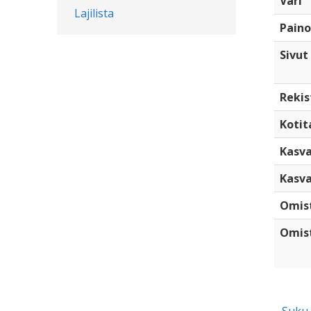
Väri
Lajilista
Paino
Sivut
Rekis
Kotita
Kasva
Kasva
Omis
Omist