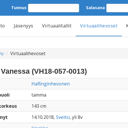
Tunnus
Salasana
tto
Jäsenyys
Virtuaalitallit
Virtuaalihevoset
vu
Virtuaalihevoset
 Vanessa (VH18-057-0013)
Haflinginhevonen
uoli
tamma
korkeus
143 cm
nyt
14.10.2018,
Sveitsi
, yli 8v