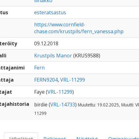
liinakko
tus
esteratsastus
https://www.cornfield-
chase.com/krustpils/fern_vanessa.php
teröity
09.12.2018
lli
Krustpils Manor
(KRUS9588)
ttajanimi
Fern
ttaja
FERN9204
,
VRL-11299
tajat
Faye (
VRL-11299
)
ajahistoria
birdie (
VRL-14733
)
Muutettu: 19.02.2025, Muutti: V
11299