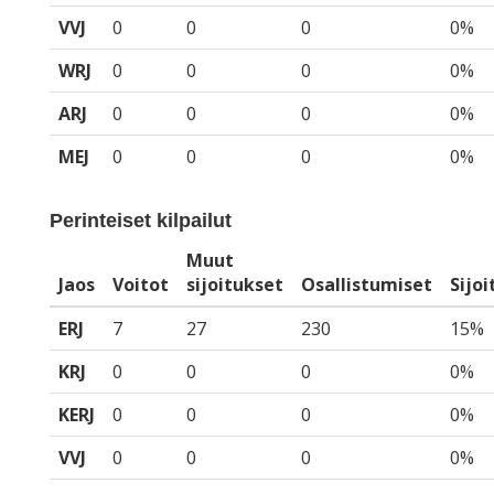
VVJ
0
0
0
0%
WRJ
0
0
0
0%
ARJ
0
0
0
0%
MEJ
0
0
0
0%
Perinteiset kilpailut
Muut
Jaos
Voitot
sijoitukset
Osallistumiset
Sijo
ERJ
7
27
230
15%
KRJ
0
0
0
0%
KERJ
0
0
0
0%
VVJ
0
0
0
0%