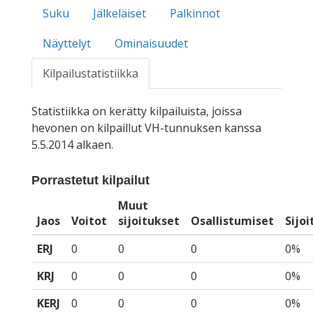
Suku
Jälkeläiset
Palkinnot
Näyttelyt
Ominaisuudet
Kilpailustatistiikka
Statistiikka on kerätty kilpailuista, joissa
hevonen on kilpaillut VH-tunnuksen kanssa
5.5.2014 alkaen.
Porrastetut kilpailut
Muut
Jaos
Voitot
sijoitukset
Osallistumiset
Sijo
ERJ
0
0
0
0%
KRJ
0
0
0
0%
KERJ
0
0
0
0%