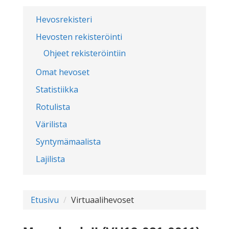
Hevosrekisteri
Hevosten rekisteröinti
Ohjeet rekisteröintiin
Omat hevoset
Statistiikka
Rotulista
Värilista
Syntymämaalista
Lajilista
Etusivu
Virtuaalihevoset