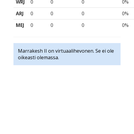
WRJ
0
0
0
0%
ARJ
0
0
0
0%
MEJ
0
0
0
0%
Marrakesh II on virtuaalihevonen. Se ei ole
oikeasti olemassa.