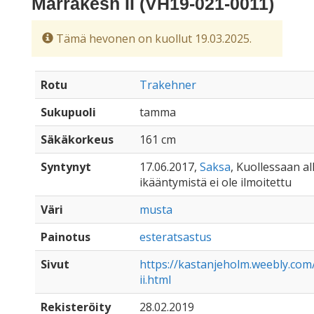
Marrakesh II (VH19-021-0011)
Tämä hevonen on kuollut 19.03.2025.
Rotu
Trakehner
Sukupuoli
tamma
Säkäkorkeus
161 cm
Syntynyt
17.06.2017,
Saksa
, Kuollessaan all
ikääntymistä ei ole ilmoitettu
Väri
musta
Painotus
esteratsastus
Sivut
https://kastanjeholm.weebly.co
ii.html
Rekisteröity
28.02.2019