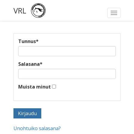
VRL
Toggle
navigati
Tunnus
*
Salasana
*
Muista minut
Unohtuiko salasana?