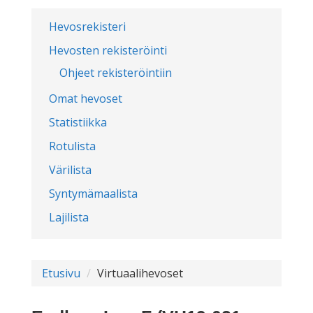
Hevosrekisteri
Hevosten rekisteröinti
Ohjeet rekisteröintiin
Omat hevoset
Statistiikka
Rotulista
Värilista
Syntymämaalista
Lajilista
Etusivu
Virtuaalihevoset