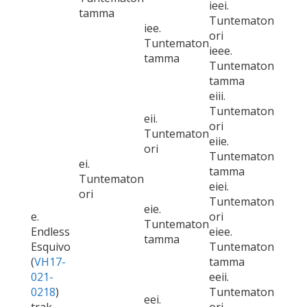
ieei.
tamma
Tuntematon
iee.
ori
Tuntematon
ieee.
tamma
Tuntematon
tamma
eiii.
Tuntematon
eii.
ori
Tuntematon
eiie.
ori
Tuntematon
ei.
tamma
Tuntematon
eiei.
ori
Tuntematon
eie.
e.
ori
Tuntematon
Endless
eiee.
tamma
Esquivo
Tuntematon
(
VH17-
tamma
021-
eeii.
0218
)
Tuntematon
eei.