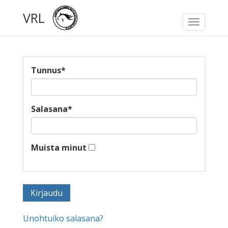
VRL
Toggle
navigati
Tunnus
*
Salasana
*
Muista minut
Unohtuiko salasana?