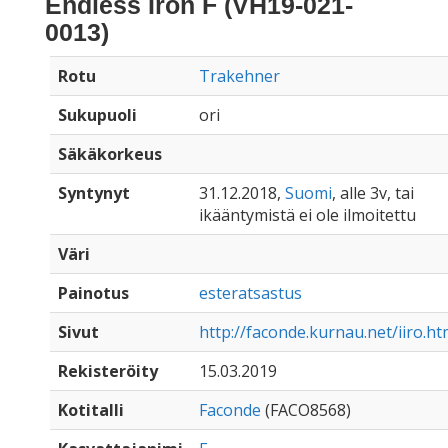
Endless Iron F (VH19-021-
0013)
Rotu
Trakehner
Sukupuoli
ori
Säkäkorkeus
Syntynyt
31.12.2018,
Suomi
, alle 3v, tai
ikääntymistä ei ole ilmoitettu
Väri
Painotus
esteratsastus
Sivut
http://faconde.kurnau.net/iiro.ht
Rekisteröity
15.03.2019
Kotitalli
Faconde
(FACO8568)