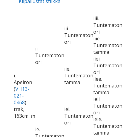
Kilpailustatistiikka
iiii.
Tuntematon
iii.
ori
Tuntematon
iiie.
ori
Tuntematon
ii.
tamma
Tuntematon
iiei.
ori
Tuntematon
iie.
ori
i.
Tuntematon
iiee.
Apeiron
tamma
Tuntematon
(
VH13-
tamma
021-
ieii.
0468
)
Tuntematon
trak,
iei.
ori
163cm, m
Tuntematon
ieie.
ori
Tuntematon
ie.
tamma
Tuntematon