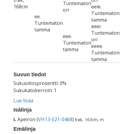
trak,
ori
Tuntematon
168cm
eeie.
ori
Tuntematon
ee.
tamma
Tuntematon
eeei.
tamma
Tuntematon
eee.
ori
Tuntematon
eeee.
tamma
Tuntematon
tamma
Suvun tiedot
Sukusiitosprosentti: 0%
Sukukatokerroin: 1
Lue lisää
Isälinja
i.
Apeiron (
VH13-021-0468
)
trak, 163cm, m
Emälinja