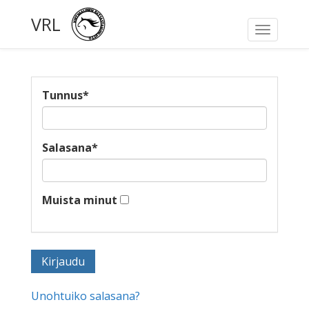
VRL
Toggle
navigati
Tunnus
*
Salasana
*
Muista minut
Unohtuiko salasana?