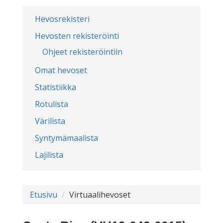
Hevosrekisteri
Hevosten rekisteröinti
Ohjeet rekisteröintiin
Omat hevoset
Statistiikka
Rotulista
Värilista
Syntymämaalista
Lajilista
Etusivu
Virtuaalihevoset