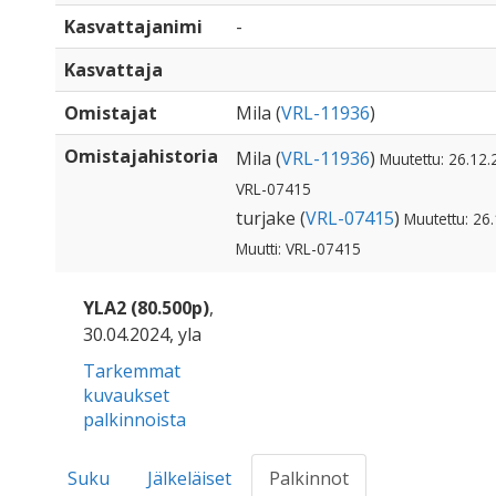
Kasvattajanimi
-
Kasvattaja
Omistajat
Mila (
VRL-11936
)
Omistajahistoria
Mila (
VRL-11936
)
Muutettu: 26.12.
VRL-07415
turjake (
VRL-07415
)
Muutettu: 26
Muutti: VRL-07415
YLA2 (80.500p)
,
30.04.2024, yla
Tarkemmat
kuvaukset
palkinnoista
Suku
Jälkeläiset
Palkinnot