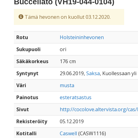
Buccellato (VH19-044-0104)
Tämä hevonen on kuollut 03.12.2020.
Rotu
Holsteininhevonen
Sukupuoli
ori
Säkäkorkeus
176 cm
Syntynyt
29.06.2019,
Saksa
, Kuollessaan yli
Väri
musta
Painotus
esteratsastus
Sivut
http://cocolove.altervista.org/cas
Rekisteröity
05.12.2019
Kotitalli
Caswell
(CASW1116)