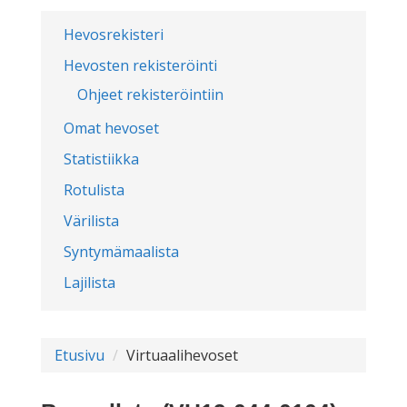
Hevosrekisteri
Hevosten rekisteröinti
Ohjeet rekisteröintiin
Omat hevoset
Statistiikka
Rotulista
Värilista
Syntymämaalista
Lajilista
Etusivu
Virtuaalihevoset