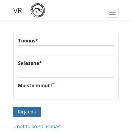
VRL
Toggle
navigati
Tunnus
*
Salasana
*
Muista minut
Unohtuiko salasana?