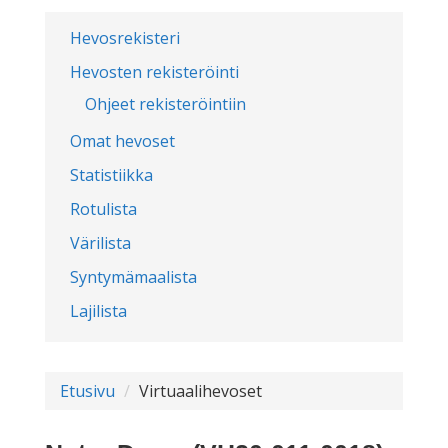
Hevosrekisteri
Hevosten rekisteröinti
Ohjeet rekisteröintiin
Omat hevoset
Statistiikka
Rotulista
Värilista
Syntymämaalista
Lajilista
Etusivu
Virtuaalihevoset