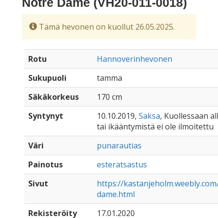
Notre Dame (VH20-011-0018)
Tämä hevonen on kuollut 26.05.2025.
Rotu
Hannoverinhevonen
Sukupuoli
tamma
Säkäkorkeus
170 cm
Syntynyt
10.10.2019,
Saksa
, Kuollessaan all
tai ikääntymistä ei ole ilmoitettu
Väri
punarautias
Painotus
esteratsastus
Sivut
https://kastanjeholm.weebly.com
dame.html
Rekisteröity
17.01.2020