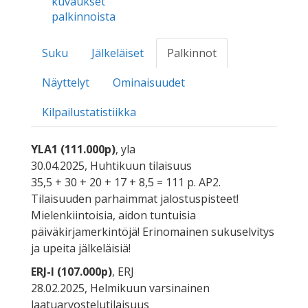
kuvaukset
palkinnoista
Suku
Jälkeläiset
Palkinnot
Näyttelyt
Ominaisuudet
Kilpailustatistiikka
YLA1 (111.000p)
, yla
30.04.2025, Huhtikuun tilaisuus
35,5 + 30 + 20 + 17 + 8,5 = 111 p. AP2.
Tilaisuuden parhaimmat jalostuspisteet!
Mielenkiintoisia, aidon tuntuisia
päiväkirjamerkintöjä! Erinomainen sukuselvitys
ja upeita jälkeläisiä!
ERJ-I (107.000p)
, ERJ
28.02.2025, Helmikuun varsinainen
laatuarvostelutilaisuus