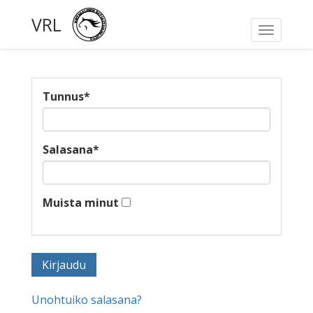
VRL
Toggle
navigati
Tunnus
*
Salasana
*
Muista minut
Unohtuiko salasana?