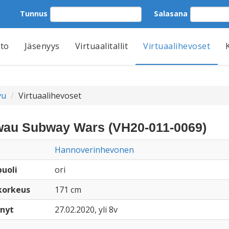
Tunnus
Salasana
tto
Jäsenyys
Virtuaalitallit
Virtuaalihevoset
vu
Virtuaalihevoset
au Subway Wars (VH20-011-0069)
Hannoverinhevonen
uoli
ori
korkeus
171 cm
nyt
27.02.2020, yli 8v