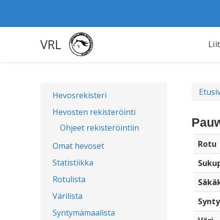
VRL
Lii
Etusi
Hevosrekisteri
Hevosten rekisteröinti
Pauw
Ohjeet rekisteröintiin
Rotu
Omat hevoset
Statistiikka
Sukup
Rotulista
Säkä
Värilista
Synty
Syntymämaalista