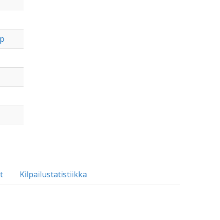
hp
t
Kilpailustatistiikka