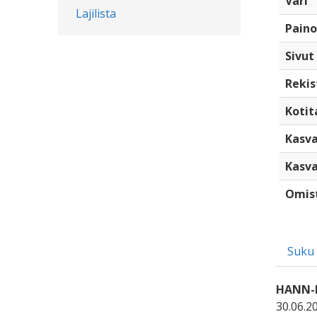
Väri
Lajilista
Paino
Sivut
Rekis
Kotita
Kasva
Kasva
Omis
Suku
HANN-II
30.06.2