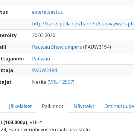
tus
esteratsastus
http://kanelipulla.net/hann/h/subwaywars.p
teröity
20.03.2020
lli
Pauwau Showjumpers
(PAUW3194)
ttajanimi
Pauwau
ttaja
PAUW3194
tajat
Nerita (
VRL-12557
)
Jälkeläiset
Palkinnot
Näyttelyt
Ominaisuude
 (103.000p)
, VHHY
024, Hannoverinhevosten laatuarvostelu