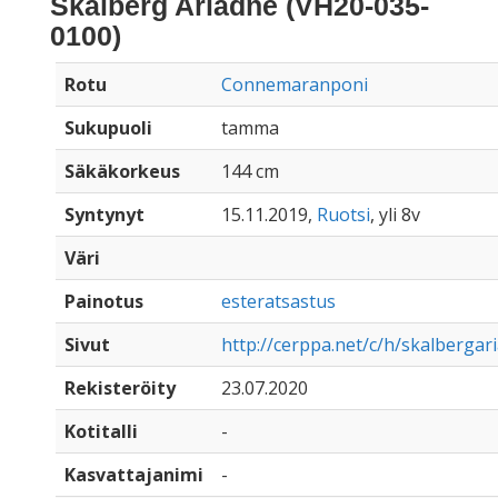
Skalberg Ariadne (VH20-035-
0100)
Rotu
Connemaranponi
Sukupuoli
tamma
Säkäkorkeus
144 cm
Syntynyt
15.11.2019,
Ruotsi
, yli 8v
Väri
Painotus
esteratsastus
Sivut
http://cerppa.net/c/h/skalbergar
Rekisteröity
23.07.2020
Kotitalli
-
Kasvattajanimi
-