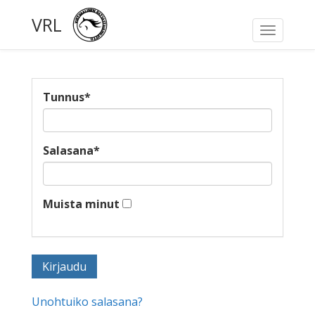
VRL
Toggle
navigati
Tunnus
*
Salasana
*
Muista minut
Unohtuiko salasana?