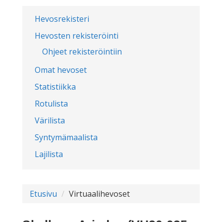
Hevosrekisteri
Hevosten rekisteröinti
Ohjeet rekisteröintiin
Omat hevoset
Statistiikka
Rotulista
Värilista
Syntymämaalista
Lajilista
Etusivu
Virtuaalihevoset