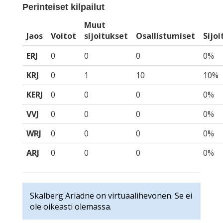
Perinteiset kilpailut
Muut
Jaos
Voitot
sijoitukset
Osallistumiset
Sijo
ERJ
0
0
0
0%
KRJ
0
1
10
10%
KERJ
0
0
0
0%
VVJ
0
0
0
0%
WRJ
0
0
0
0%
ARJ
0
0
0
0%
Skalberg Ariadne on virtuaalihevonen. Se ei
ole oikeasti olemassa.