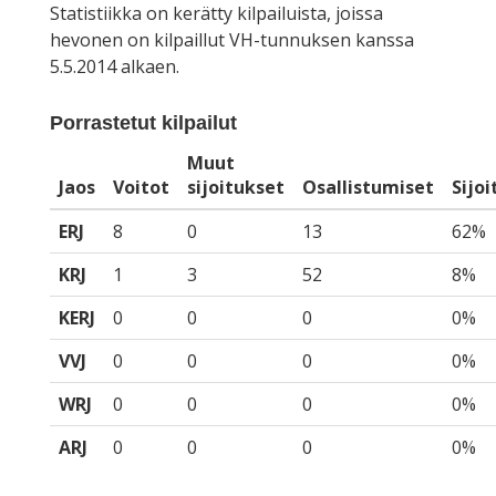
Statistiikka on kerätty kilpailuista, joissa
hevonen on kilpaillut VH-tunnuksen kanssa
5.5.2014 alkaen.
Porrastetut kilpailut
Muut
Jaos
Voitot
sijoitukset
Osallistumiset
Sijo
ERJ
8
0
13
62%
KRJ
1
3
52
8%
KERJ
0
0
0
0%
VVJ
0
0
0
0%
WRJ
0
0
0
0%
ARJ
0
0
0
0%