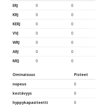
ERJ
0
0
KRJ
0
0
KERJ
0
0
VVJ
0
0
WRJ
0
0
ARJ
0
0
MEJ
0
0
Ominaisuus
Pisteet
nopeus
0
kestävyys
0
hyppykapasiteetti
0