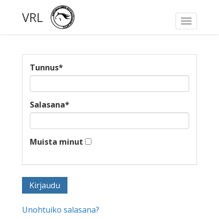
VRL
Toggle
navigati
Tunnus
*
Salasana
*
Muista minut
Unohtuiko salasana?