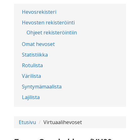
Hevosrekisteri
Hevosten rekisteröinti
Ohjeet rekisteröintiin
Omat hevoset
Statistiikka
Rotulista
Värilista
Syntymämaalista
Lajilista
Etusivu
Virtuaalihevoset