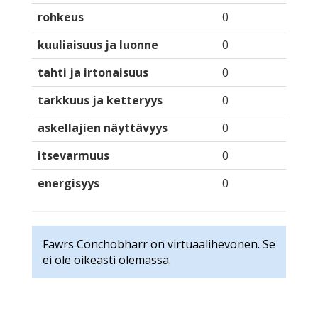
rohkeus
0
kuuliaisuus ja luonne
0
tahti ja irtonaisuus
0
tarkkuus ja ketteryys
0
askellajien näyttävyys
0
itsevarmuus
0
energisyys
0
Fawrs Conchobharr on virtuaalihevonen. Se
ei ole oikeasti olemassa.