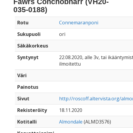
Fawrs Conchobharr (VH20-
035-0188)
Rotu
Connemaranponi
Sukupuoli
ori
Säkäkorkeus
Syntynyt
22.08.2020, alle 3v, tai ikääntymist
ilmoitettu
Väri
Painotus
Sivut
http://roscoff.altervista.org/alm
Rekisteröity
18.11.2020
Kotitalli
Almondale
(ALMD3576)