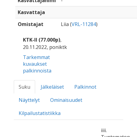
Kasvattajanimi
-
Kasvattaja
Omistajat
Liia (
VRL-11284
)
KTK-II (77.000p)
,
20.11.2022, poniktk
Tarkemmat
kuvaukset
palkinnoista
Suku
Jälkeläiset
Palkinnot
Näyttelyt
Ominaisuudet
Kilpailustatistiikka
iiii.