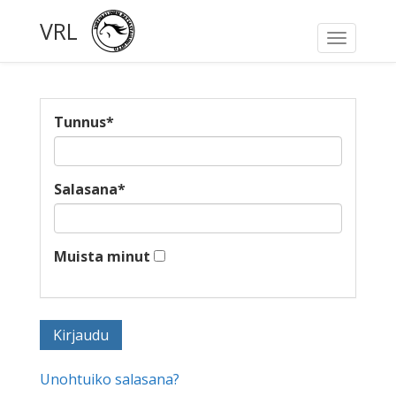
VRL
Toggle
navigati
Tunnus
*
Salasana
*
Muista minut
Unohtuiko salasana?