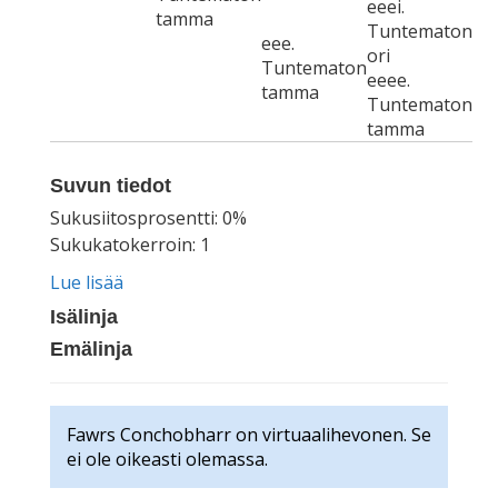
eeei.
tamma
Tuntematon
eee.
ori
Tuntematon
eeee.
tamma
Tuntematon
tamma
Suvun tiedot
Sukusiitosprosentti: 0%
Sukukatokerroin: 1
Lue lisää
Isälinja
Emälinja
Fawrs Conchobharr on virtuaalihevonen. Se
ei ole oikeasti olemassa.