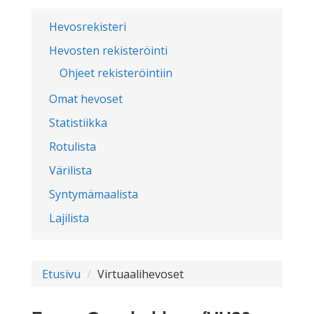
Hevosrekisteri
Hevosten rekisteröinti
Ohjeet rekisteröintiin
Omat hevoset
Statistiikka
Rotulista
Värilista
Syntymämaalista
Lajilista
Etusivu
Virtuaalihevoset