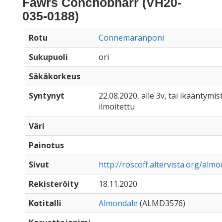
Fawrs Conchobharr (VH20-
035-0188)
Rotu
Connemaranponi
Sukupuoli
ori
Säkäkorkeus
Syntynyt
22.08.2020, alle 3v, tai ikääntymist
ilmoitettu
Väri
Painotus
Sivut
http://roscoff.altervista.org/alm
Rekisteröity
18.11.2020
Kotitalli
Almondale
(ALMD3576)