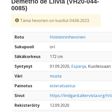
Demetrio de Llívia (VH20-044-
0085)
Tämä hevonen on kuollut 04.06.2023.
Rotu
Holsteininhevonen
Sukupuoli
ori
Säkäkorkeus
172 cm
Syntynyt
01.09.2020,
Espanja
, Kuollessaan 
Väri
musta
Painotus
esteratsastus
Sivut
https://lindgard.altervista.org/h/
Rekisteröity
12.09.2020