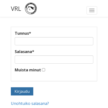
VRL
Toggle
navigati
Tunnus
*
Salasana
*
Muista minut
Unohtuiko salasana?