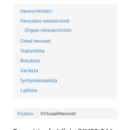
Hevosrekisteri
Hevosten rekisteröinti
Ohjeet rekisteröintiin
Omat hevoset
Statistiikka
Rotulista
Värilista
Syntymämaalista
Lajilista
Etusivu
Virtuaalihevoset