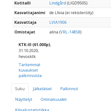
Kotitalli
Lindgård
(LIGD9505)
Kasvattajanimi
de Llívia (ei rekisteröity)
Kasvattaja
LVIA1906
Omistajat
alina (
VRL-14858
)
KTK-III (61.000p)
,
31.10.2020,
hevosktk
Tarkemmat
kuvaukset
palkinnoista
Suku
Jälkeläiset
Palkinnot
Näyttelyt
Ominaisuudet
Kilpailustatistiikka