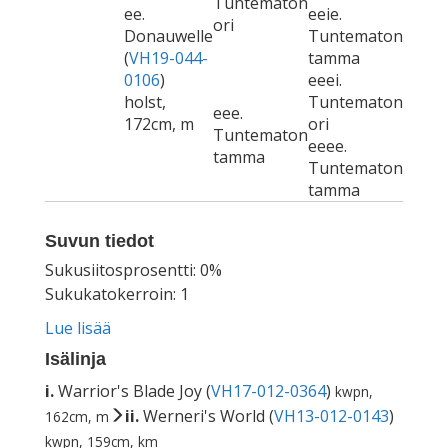
Tuntematon
ee.
eeie.
ori
Donauwelle
Tuntematon
(
VH19-044-
tamma
0106
)
eeei.
holst,
Tuntematon
eee.
172cm, m
ori
Tuntematon
eeee.
tamma
Tuntematon
tamma
Suvun tiedot
Sukusiitosprosentti: 0%
Sukukatokerroin: 1
Lue lisää
Isälinja
i.
Warrior's Blade Joy (
VH17-012-0364
)
kwpn,
ii.
Werneri's World (
VH13-012-0143
)
162cm, m
kwpn, 159cm, km