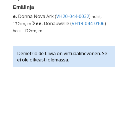
Emälinja
e.
Donna Nova Ark (
VH20-044-0032
)
holst,
ee.
Donauwelle (
VH19-044-0106
)
172cm, m
holst, 172cm, m
Demetrio de Llívia on virtuaalihevonen. Se
ei ole oikeasti olemassa.