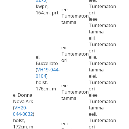
0275
)
ieei.
kwpn,
Tuntematon
iee.
164cm, prt
ori
Tuntematon
ieee.
tamma
Tuntematon
tamma
eiii.
Tuntematon
eii.
ori
Tuntematon
ei.
eiie.
ori
Buccellato
Tuntematon
(
VH19-044-
tamma
0104
)
eiei.
holst,
Tuntematon
eie.
176cm, m
ori
Tuntematon
e. Donna
eiee.
tamma
Nova Ark
Tuntematon
(
VH20-
tamma
044-0032
)
eeii.
holst,
Tuntematon
eei.
172cm, m
ori