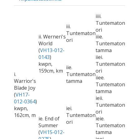
iiii.
Tuntematon
iii.
ori
Tuntematon
ii. Werneri's
iiie.
ori
World
Tuntematon
(
VH13-012-
tamma
0143
)
iiei.
kwpn,
Tuntematon
iie.
159cm, km
ori
i.
Tuntematon
iiee.
Warrior's
tamma
Tuntematon
Blade Joy
tamma
(
VH17-
ieii.
012-0364
)
Tuntematon
kwpn,
iei.
ori
162cm, m
Tuntematon
ie. End of
ieie.
ori
Summer
Tuntematon
(
VH15-012-
tamma