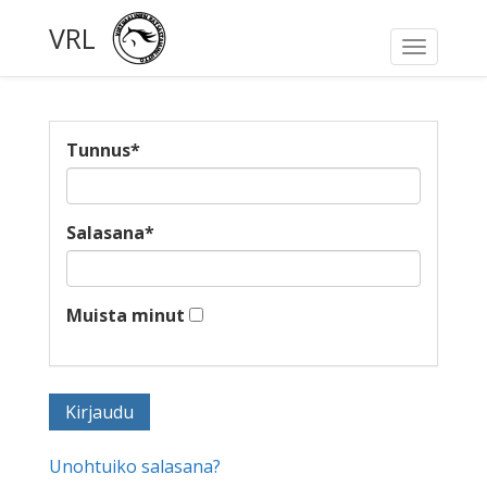
VRL
Toggle
navigati
Tunnus
*
Salasana
*
Muista minut
Unohtuiko salasana?