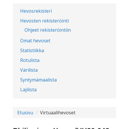
Hevosrekisteri
Hevosten rekisteröinti
Ohjeet rekisteröintiin
Omat hevoset
Statistiikka
Rotulista
Värilista
Syntymämaalista
Lajilista
Etusivu
Virtuaalihevoset