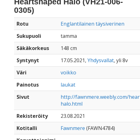
Heartshaped Halo (VH21-006-
0305)
Rotu
Englantilainen täysiverinen
Sukupuoli
tamma
Säkäkorkeus
148 cm
Syntynyt
17.05.2021,
Yhdysvallat
, yli 8v
Väri
voikko
Painotus
laukat
Sivut
http://fawnmere.weebly.com/hea
halo.html
Rekisteröity
23.08.2021
Kotitalli
Fawnmere
(FAWN4784)