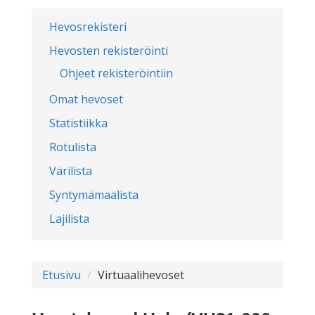
Hevosrekisteri
Hevosten rekisteröinti
Ohjeet rekisteröintiin
Omat hevoset
Statistiikka
Rotulista
Värilista
Syntymämaalista
Lajilista
Etusivu
Virtuaalihevoset