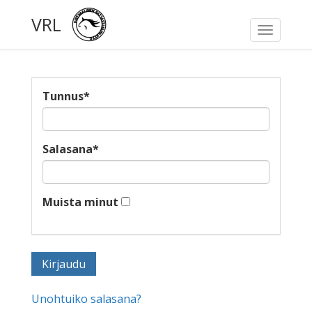
VRL
Toggle
navigati
Tunnus
*
Salasana
*
Muista minut
Unohtuiko salasana?