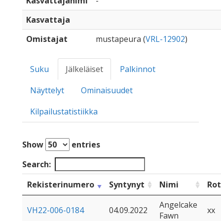
Kasvattajanimi
-
Kasvattaja
Omistajat
mustapeura (
VRL-12902
)
Suku
Jälkeläiset
Palkinnot
Näyttelyt
Ominaisuudet
Kilpailustatistiikka
Show
entries
Search:
Rekisterinumero
Syntynyt
Nimi
Ro
Angelcake
VH22-006-0184
04.09.2022
xx
Fawn