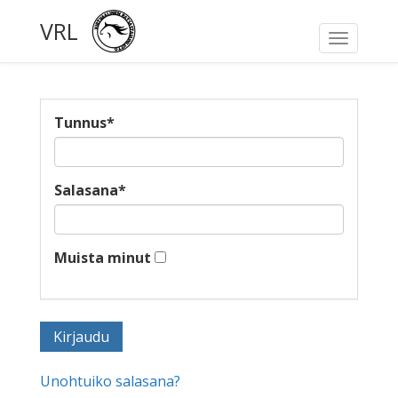
VRL
Toggle
navigati
Tunnus
*
Salasana
*
Muista minut
Unohtuiko salasana?