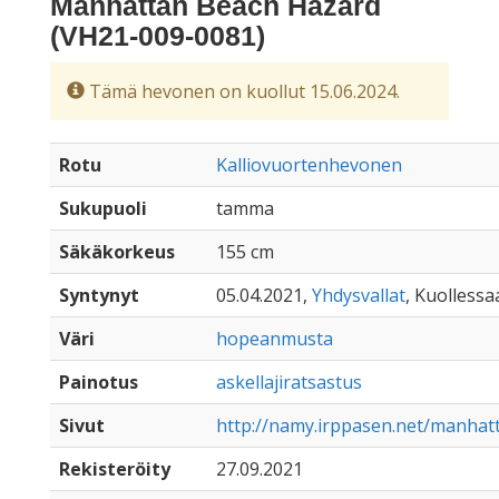
Manhattan Beach Hazard
(VH21-009-0081)
Tämä hevonen on kuollut 15.06.2024.
Rotu
Kalliovuortenhevonen
Sukupuoli
tamma
Säkäkorkeus
155 cm
Syntynyt
05.04.2021,
Yhdysvallat
, Kuollessaa
Väri
hopeanmusta
Painotus
askellajiratsastus
Sivut
http://namy.irppasen.net/manha
Rekisteröity
27.09.2021