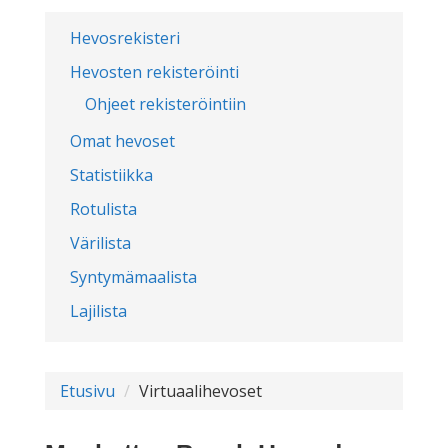
Hevosrekisteri
Hevosten rekisteröinti
Ohjeet rekisteröintiin
Omat hevoset
Statistiikka
Rotulista
Värilista
Syntymämaalista
Lajilista
Etusivu
Virtuaalihevoset