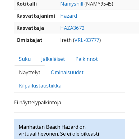
Kotitalli
Namyshill
(NAMY9545)
Kasvattajanimi
Hazard
Kasvattaja
HAZA3672
Omistajat
Ireth (
VRL-03777
)
Suku
Jälkeläiset
Palkinnot
Näyttelyt
Ominaisuudet
Kilpailustatistiikka
Ei näyttelypalkintoja
Manhattan Beach Hazard on
virtuaalihevonen. Se ei ole oikeasti