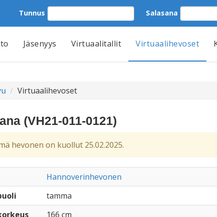
Tunnus
Salasana
tto
Jäsenyys
Virtuaalitallit
Virtuaalihevoset
vu
Virtuaalihevoset
ana (VH21-011-0121)
ä hevonen on kuollut 25.02.2025.
Hannoverinhevonen
uoli
tamma
korkeus
166 cm