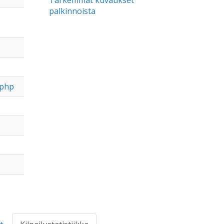
Tarkemmat kuvaukset
palkinnoista
.php