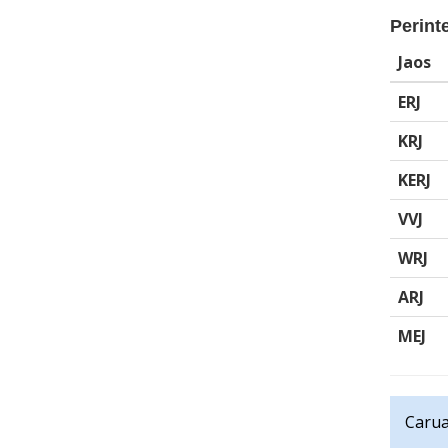
Perinte
Jaos
ERJ
KRJ
KERJ
VVJ
WRJ
ARJ
MEJ
Carua