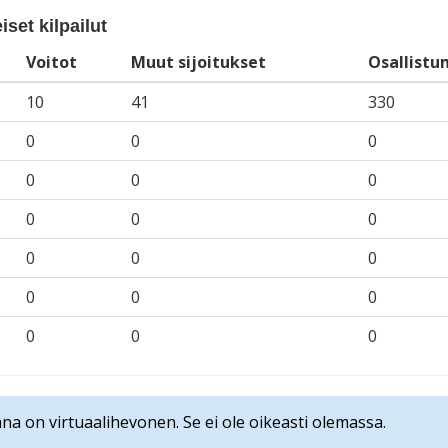
iset kilpailut
Voitot
Muut sijoitukset
Osallistu
10
41
330
0
0
0
0
0
0
0
0
0
0
0
0
0
0
0
0
0
0
na on virtuaalihevonen. Se ei ole oikeasti olemassa.