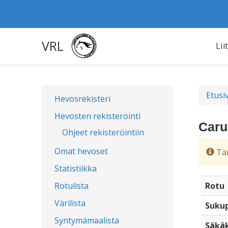
VRL
Lii
Etusi
Hevosrekisteri
Hevosten rekisteröinti
Caru
Ohjeet rekisteröintiin
Omat hevoset
Täm
Statistiikka
Rotulista
Rotu
Värilista
Sukup
Syntymämaalista
Säkä