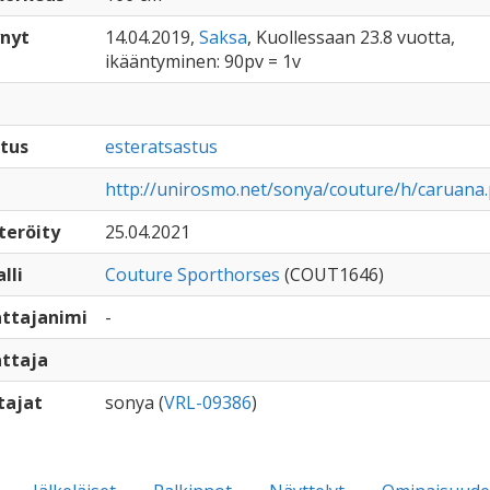
nyt
14.04.2019,
Saksa
, Kuollessaan 23.8 vuotta,
ikääntyminen: 90pv = 1v
tus
esteratsastus
http://unirosmo.net/sonya/couture/h/caruana
teröity
25.04.2021
lli
Couture Sporthorses
(COUT1646)
ttajanimi
-
ttaja
tajat
sonya (
VRL-09386
)