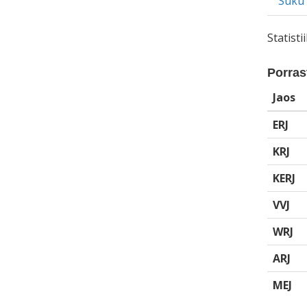
Suku
Statist
Porrast
Jaos
ERJ
KRJ
KERJ
VVJ
WRJ
ARJ
MEJ