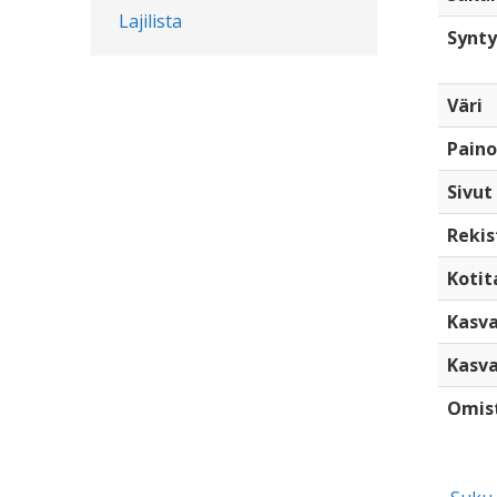
Lajilista
Synty
Väri
Paino
Sivut
Rekis
Kotita
Kasva
Kasva
Omis