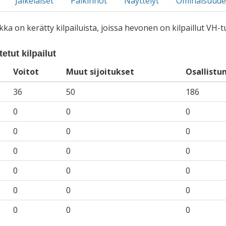
Jälkeläiset
Palkinnot
Näyttelyt
Ominaisuude
iikka on kerätty kilpailuista, joissa hevonen on kilpaillut VH
etut kilpailut
Voitot
Muut sijoitukset
Osallistu
36
50
186
0
0
0
0
0
0
0
0
0
0
0
0
0
0
0
0
0
0