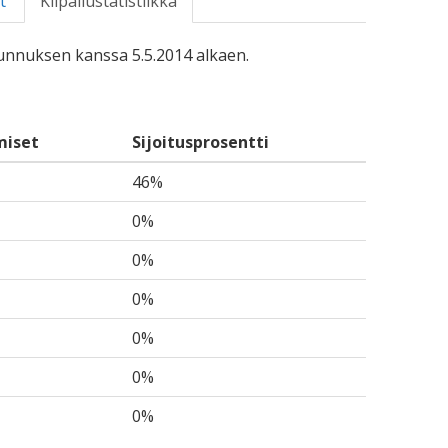
t
Kilpailustatistiikka
-tunnuksen kanssa 5.5.2014 alkaen.
miset
Sijoitusprosentti
46%
0%
0%
0%
0%
0%
0%