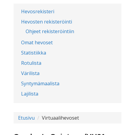
Hevosrekisteri
Hevosten rekisteröinti
Ohjeet rekisteröintiin
Omat hevoset
Statistiikka
Rotulista
Värilista
Syntymämaalista
Lajilista
Etusivu
Virtuaalihevoset