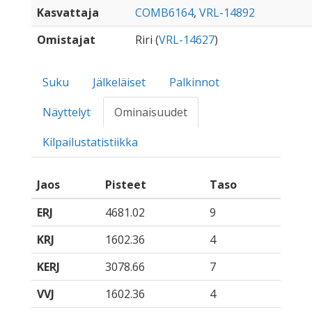
Kasvattaja
COMB6164
,
VRL-14892
Omistajat
Riri (
VRL-14627
)
Suku
Jälkeläiset
Palkinnot
Näyttelyt
Ominaisuudet
Kilpailustatistiikka
Jaos
Pisteet
Taso
ERJ
4681.02
9
KRJ
1602.36
4
KERJ
3078.66
7
VVJ
1602.36
4