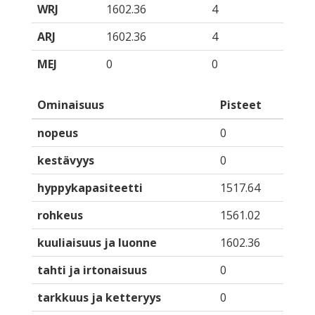
WRJ
1602.36
4
ARJ
1602.36
4
MEJ
0
0
Ominaisuus
Pisteet
nopeus
0
kestävyys
0
hyppykapasiteetti
1517.64
rohkeus
1561.02
kuuliaisuus ja luonne
1602.36
tahti ja irtonaisuus
0
tarkkuus ja ketteryys
0