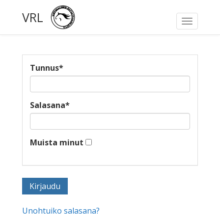
VRL
Toggle
navigati
Tunnus
*
Salasana
*
Muista minut
Unohtuiko salasana?