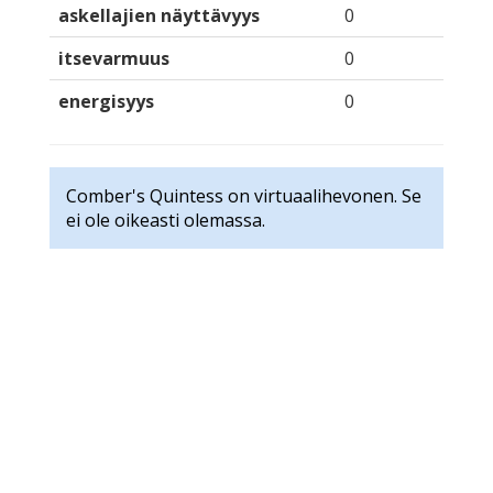
askellajien näyttävyys
0
itsevarmuus
0
energisyys
0
Comber's Quintess on virtuaalihevonen. Se
ei ole oikeasti olemassa.