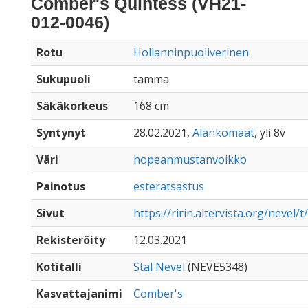
Comber's Quintess (VH21-
012-0046)
Rotu
Hollanninpuoliverinen
Sukupuoli
tamma
Säkäkorkeus
168 cm
Syntynyt
28.02.2021,
Alankomaat
, yli 8v
Väri
hopeanmustanvoikko
Painotus
esteratsastus
Sivut
https://ririn.altervista.org/nevel/t
Rekisteröity
12.03.2021
Kotitalli
Stal Nevel
(NEVE5348)
Kasvattajanimi
Comber's